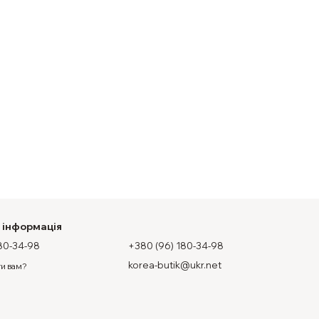
 інформація
80-34-98
+380 (96) 180-34-98
korea-butik@ukr.net
и вам?