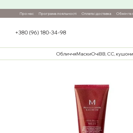
Перейти до основного контенту
Про нас
Програма лояльності
Оплата і доставка
Обмін та
+380 (96) 180-34-98
Обличчя
Маски
Очі
BB, CC, кушон