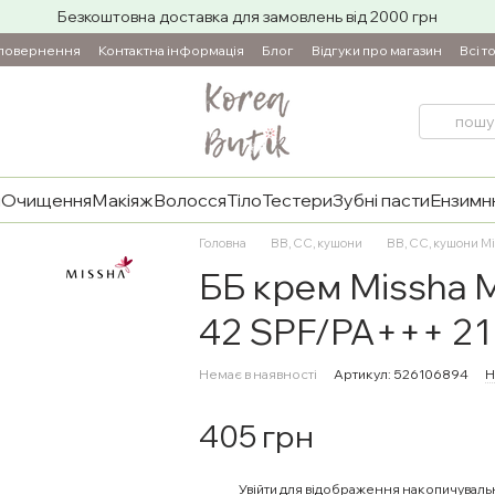
Безкоштовна доставка для замовлень від 2000 грн
 повернення
Контактна інформація
Блог
Відгуки про магазин
Всі т
и
Очищення
Макіяж
Волосся
Тіло
Тестери
Зубні пасти
Ензимнн
Головна
BB, CC, кушони
BB, CC, кушони Mi
ББ крем Missha M
42 SPF/PA+++ 21 
Немає в наявності
Артикул: 526106894
Н
405 грн
%
Увійти
для відображення накопичуваль