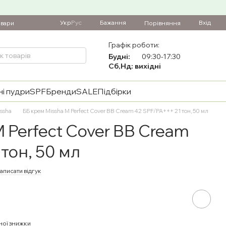
Укр
Рус
Бажання
Вхід
Порівняння
овари
Графік роботи:
Будні:
09:30-17:30
Сб,Нд: вихідні
і пудри
SPF
Бренди
SALE
Підбірки
ssha
ББ крем Missha M Perfect Cover BB Cream 42 SPF/PA+++ 21 тон, 50 мл
 Perfect Cover BB Cream
тон, 50 мл
аписати відгук
ної знижки