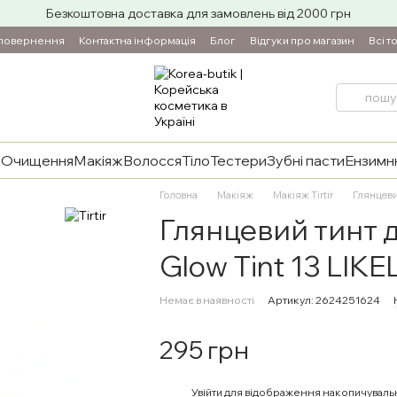
Безкоштовна доставка для замовлень від 2000 грн
 повернення
Контактна інформація
Блог
Відгуки про магазин
Всі т
и
Очищення
Макіяж
Волосся
Тіло
Тестери
Зубні пасти
Ензимнн
Головна
Макіяж
Макіяж Tirtir
Глянцевий
Глянцевий тинт д
Glow Tint 13 LIKELY
Немає в наявності
Артикул: 2624251624
295 грн
%
Увійти
для відображення накопичуваль