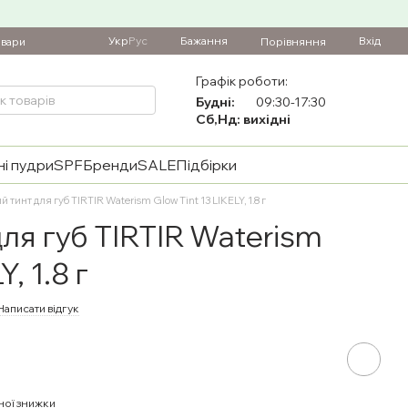
Укр
Рус
Бажання
Вхід
Порівняння
овари
Графік роботи:
Будні:
09:30-17:30
Сб,Нд: вихідні
і пудри
SPF
Бренди
SALE
Підбірки
 тинт для губ TIRTIR Waterism Glow Tint 13 LIKELY, 1.8 г
ля губ TIRTIR Waterism
, 1.8 г
Написати відгук
ної знижки