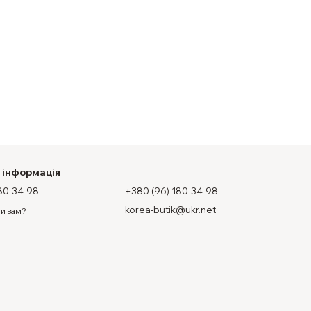
 інформація
80-34-98
+380 (96) 180-34-98
korea-butik@ukr.net
и вам?