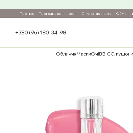
Перейти до основного контенту
Про нас
Програма лояльності
Оплата і доставка
Обмін та
+380 (96) 180-34-98
Обличчя
Маски
Очі
BB, CC, кушон