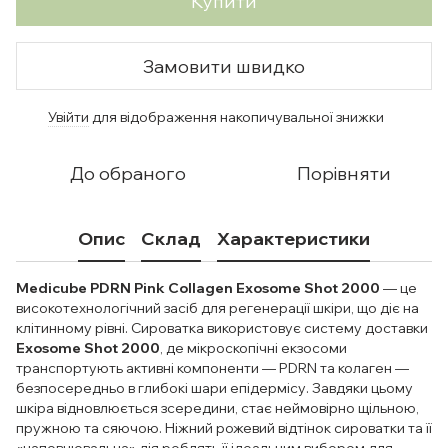
Купити
Замовити швидко
Увійти
для відображення накопичувальної знижки
%
До обраного
Порівняти
Опис
Склад
Характеристики
Medicube PDRN Pink Collagen Exosome Shot 2000
— це
високотехнологічний засіб для регенерації шкіри, що діє на
клітинному рівні. Сироватка використовує систему доставки
Exosome Shot 2000
, де мікроскопічні екзосоми
транспортують активні компоненти — PDRN та колаген —
безпосередньо в глибокі шари епідермісу. Завдяки цьому
шкіра відновлюється зсередини, стає неймовірно щільною,
пружною та сяючою. Ніжний рожевий відтінок сироватки та її