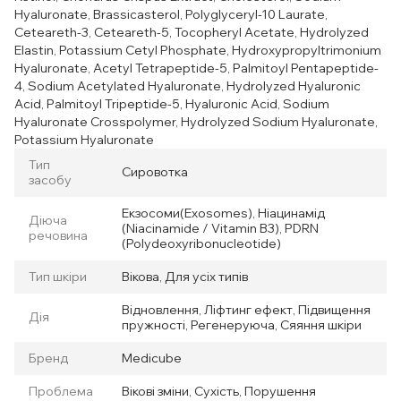
Hyaluronate, Brassicasterol, Polyglyceryl-10 Laurate,
Ceteareth-3, Ceteareth-5, Tocopheryl Acetate, Hydrolyzed
Elastin, Potassium Cetyl Phosphate, Hydroxypropyltrimonium
Hyaluronate, Acetyl Tetrapeptide-5, Palmitoyl Pentapeptide-
4, Sodium Acetylated Hyaluronate, Hydrolyzed Hyaluronic
Acid, Palmitoyl Tripeptide-5, Hyaluronic Acid, Sodium
Hyaluronate Crosspolymer, Hydrolyzed Sodium Hyaluronate,
Potassium Hyaluronate
Тип
Сировотка
засобу
Екзосоми(Exosomes), Ніацинамід
Діюча
(Niacinamide / Vitamin B3), PDRN
речовина
(Polydeoxyribonucleotide)
Тип шкіри
Вікова, Для усіх типів
Відновлення, Ліфтинг ефект, Підвищення
Дія
пружності, Регенеруюча, Сяяння шкіри
Бренд
Medicube
Проблема
Вікові зміни, Сухість, Порушення