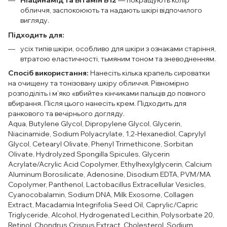
Ніацинамід та Вітамін B12
— покращують колір
обличчя, заспокоюють та надають шкірі відпочилого
вигляду.
Підходить для:
усіх типів шкіри, особливо для шкіри з ознаками старіння,
втратою еластичності, тьмяним тоном та зневодненням.
Спосіб використання:
Нанесіть кілька крапель сироватки
на очищену та тонізовану шкіру обличчя. Рівномірно
розподіліть і м’яко «вбийте» кінчиками пальців до повного
вбирання. Після цього нанесіть крем. Підходить для
ранкового та вечірнього догляду.
Aqua, Butylene Glycol, Dipropylene Glycol, Glycerin,
Niacinamide, Sodium Polyacrylate, 1,2-Hexanediol, Caprylyl
Glycol, Cetearyl Olivate, Phenyl Trimethicone, Sorbitan
Olivate, Hydrolyzed Spongilla Spicules, Glycerin
Acrylate/Acrylic Acid Copolymer, Ethylhexylglycerin, Calcium
Aluminum Borosilicate, Adenosine, Disodium EDTA, PVM/MA
Copolymer, Panthenol, Lactobacillus Extracellular Vesicles,
Cyanocobalamin, Sodium DNA, Milk Exosome, Collagen
Extract, Macadamia Integrifolia Seed Oil, Caprylic/Capric
Triglyceride, Alcohol, Hydrogenated Lecithin, Polysorbate 20,
Retinol, Chondrus Crispus Extract, Cholesterol, Sodium