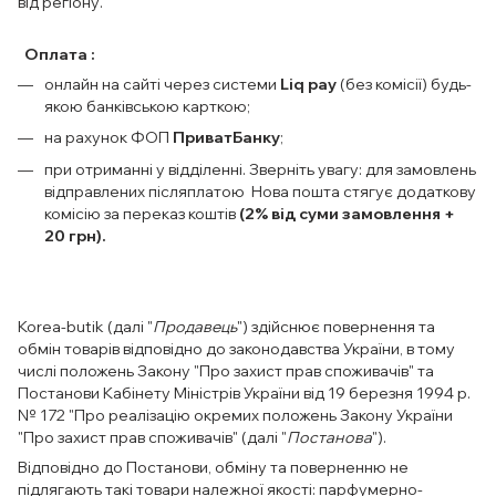
від регіону.
Оплата :
онлайн на сайті через системи
Liq pay
(без комісії) будь-
якою банківською карткою;
на рахунок ФОП
ПриватБанку
;
при отриманні у відділенні. Зверніть увагу: для замовлень
відправлених післяплатою Нова пошта стягує додаткову
комісію за переказ коштів
(2% від суми замовлення +
20 грн).
Korea-butik (далі "
Продавець
") здійснює повернення та
обмін товарів відповідно до законодавства України, в тому
числі положень Закону "Про захист прав споживачів" та
Постанови Кабінету Міністрів України від 19 березня 1994 р.
№ 172 "Про реалізацію окремих положень Закону України
"Про захист прав споживачів" (далі "
Постанова
").
Відповідно до Постанови, обміну та поверненню не
підлягають такі товари належної якості: парфумерно-