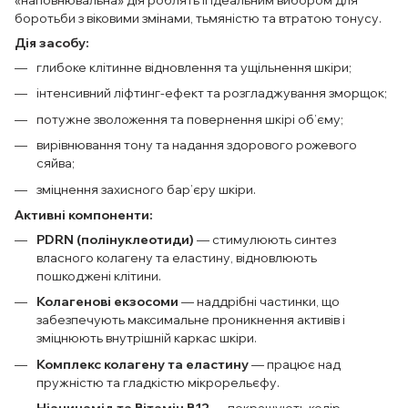
«наповнювальна» дія роблять її ідеальним вибором для
боротьби з віковими змінами, тьмяністю та втратою тонусу.
Дія засобу:
глибоке клітинне відновлення та ущільнення шкіри;
інтенсивний ліфтинг-ефект та розгладжування зморщок;
потужне зволоження та повернення шкірі об’єму;
вирівнювання тону та надання здорового рожевого
сяйва;
зміцнення захисного бар’єру шкіри.
Активні компоненти:
PDRN (полінуклеотиди)
— стимулюють синтез
власного колагену та еластину, відновлюють
пошкоджені клітини.
Колагенові екзосоми
— наддрібні частинки, що
забезпечують максимальне проникнення активів і
зміцнюють внутрішній каркас шкіри.
Комплекс колагену та еластину
— працює над
пружністю та гладкістю мікрорельєфу.