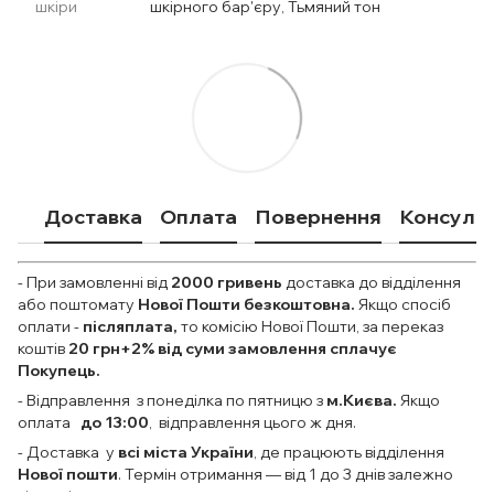
шкіри
шкірного бар'єру, Тьмяний тон
Доставка
Оплата
Повернення
Консульт
- При замовленні від
2000
гривень
доставка до відділення
або поштомату
Нової Пошти безкоштовна.
Якщо спосіб
оплати
-
післяплата,
то комісію Нової Пошти, за переказ
коштів
20 грн+2% від суми замовлення сплачує
Покупець.
- Відправлення з понеділка по пятницю з
м.Києва.
Якщо
оплата
до 13:00
, відправлення цього ж дня.
- Доставка у
всі міста України
, де працюють відділення
Нової пошти
. Термін отримання — від 1 до 3 днів залежно