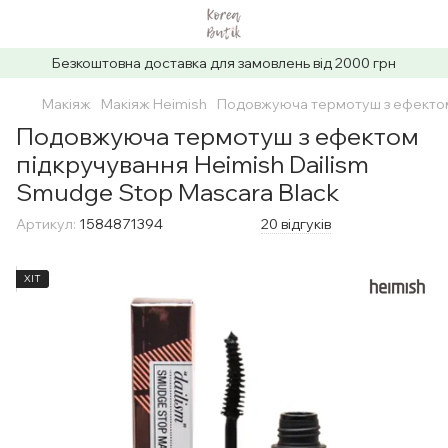
Безкоштовна доставка для замовлень від 2000 грн
Макіяж
Макіяж Heimish
Подовжуюча термотуш з ефектом 
Подовжуюча термотуш з ефектом
підкручування Heimish Dailism
Smudge Stop Mascara Black
Артикул:
1584871394
20 відгуків
ХІТ