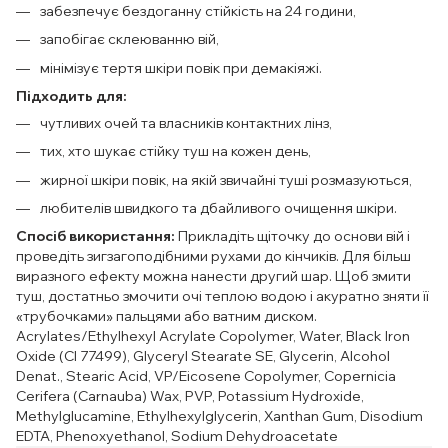
забезпечує бездоганну стійкість на 24 години,
запобігає склеюванню вій,
мінімізує тертя шкіри повік при демакіяжі.
Підходить для:
чутливих очей та власників контактних лінз,
тих, хто шукає стійку туш на кожен день,
жирної шкіри повік, на якій звичайні туші розмазуються,
любителів швидкого та дбайливого очищення шкіри.
Спосіб використання:
Прикладіть щіточку до основи вій і
проведіть зигзагоподібними рухами до кінчиків. Для більш
виразного ефекту можна нанести другий шар. Щоб змити
туш, достатньо змочити очі теплою водою і акуратно зняти її
«трубочками» пальцями або ватним диском.
Acrylates/Ethylhexyl Acrylate Copolymer, Water, Black Iron
Oxide (CI 77499), Glyceryl Stearate SE, Glycerin, Alcohol
Denat., Stearic Acid, VP/Eicosene Copolymer, Copernicia
Cerifera (Carnauba) Wax, PVP, Potassium Hydroxide,
Methylglucamine, Ethylhexylglycerin, Xanthan Gum, Disodium
EDTA, Phenoxyethanol, Sodium Dehydroacetate