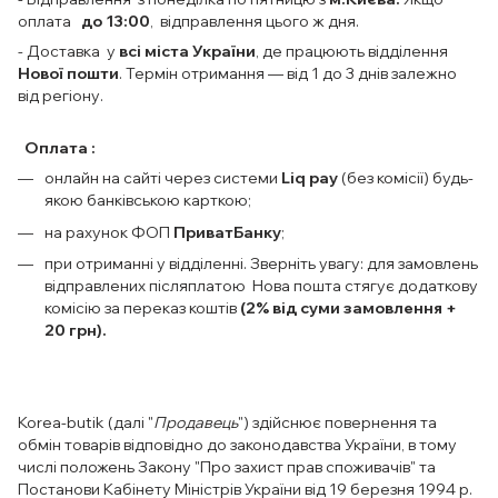
оплата
до 13:00
, відправлення цього ж дня.
- Доставка у
всі міста України
, де працюють відділення
Нової пошти
. Термін отримання — від 1 до 3 днів залежно
від регіону.
Оплата :
онлайн на сайті через системи
Liq pay
(без комісії) будь-
якою банківською карткою;
на рахунок ФОП
ПриватБанку
;
при отриманні у відділенні. Зверніть увагу: для замовлень
відправлених післяплатою Нова пошта стягує додаткову
комісію за переказ коштів
(2% від суми замовлення +
20 грн).
Korea-butik (далі "
Продавець
") здійснює повернення та
обмін товарів відповідно до законодавства України, в тому
числі положень Закону "Про захист прав споживачів" та
Постанови Кабінету Міністрів України від 19 березня 1994 р.