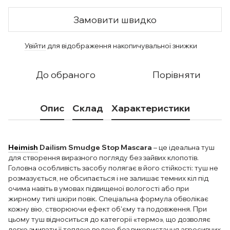
Замовити швидко
Увійти
для відображення накопичувальної знижки
%
До обраного
Порівняти
Опис
Склад
Характеристики
Heimish
Dailism Smudge Stop Mascara
– це ідеальна туш
для створення виразного погляду без зайвих клопотів.
Головна особливість засобу полягає в його стійкості: туш не
розмазується, не обсипається і не залишає темних кіл під
очима навіть в умовах підвищеної вологості або при
жирному типі шкіри повік. Спеціальна формула обволікає
кожну вію, створюючи ефект об'єму та подовження. При
цьому туш відноситься до категорії «термо», що дозволяє
легко змивати її теплою водою без використання агресивних