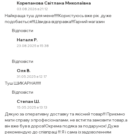
Корепанова Світлана Миколаївна
03.08.2026 в 21:12
Найкраща туш для мене!!!!!Користуюсь вже рік ,дуже
подобається!!!Швидка відправка!!!Гарний магазин
Відповісти
Наталя Р.
23.08.2025 в 15:38
Відповісти
Оля В.
31.05.2025 в 12:17
Туш ШИКАРНА!!!!!!
Відповісти
Степан Ш.
15.05.2025 в 13:13
Дякую за оперативну доставку та якісний товар!!! Приємно
мати справу з професіоналами, не встигла замовити товар,а
він вже був в дорозі!Окрема подяка за подарунок! Дуже
рекомендую до співпраці !!! Я і сама із задоволенням