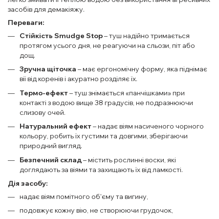
засобів для демакіяжу.
Переваги:
Стійкість Smudge Stop
– туш надійно тримається
протягом усього дня, не реагуючи на сльози, піт або
дощ.
Зручна щіточка
– має ергономічну форму, яка піднімає
вії від коренів і акуратно розділяє їх.
Термо-ефект
– туш знімається «панчішками» при
контакті з водою вище 38 градусів, не подразнюючи
слизову очей.
Натуральний ефект
– надає віям насиченого чорного
кольору, робить їх густими та довгими, зберігаючи
природний вигляд.
Безпечний склад
– містить рослинні воски, які
доглядають за віями та захищають їх від ламкості.
Дія засобу:
надає віям помітного об'єму та вигину,
подовжує кожну вію, не створюючи грудочок,