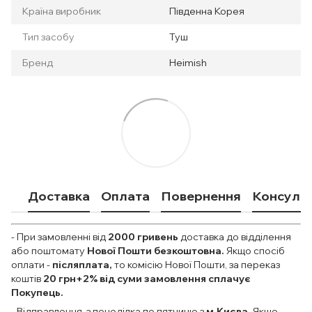
Країна виробник
Південна Корея
Тип засобу
Туш
Бренд
Heimish
Доставка
Оплата
Повернення
Консульт
- При замовленні від
2000
гривень
доставка до відділення
або поштомату
Нової Пошти безкоштовна.
Якщо спосіб
оплати
-
післяплата,
то комісію Нової Пошти, за переказ
коштів
20 грн+2% від суми замовлення сплачує
Покупець.
- Відправлення з понеділка по пятницю з
м.Києва.
Якщо