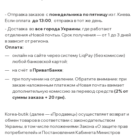
- Отправка заказов с
понедельника по пятницу
из г. Киева.
Если оплата
до 13:00
, отправка в тот же день.
- Доставка во
все города Украины
, где работают
отделения «Новой почты». Срок получения — от 1 до 3 дней
в зависит от региона.
Оплата:
онлайн на сайте через систему LiqPay (без комиссии)
любой банковской картой;
на счёт в
ПриватБанке
;
при получении на отделении. Обратите внимание: при
заказе наложенным платежом «Новая почта» взимает
дополнительную комиссию за перевод средств
(2% от
суммы заказа + 20 грн).
Korea-butik (далее — «Продавец») осуществляет возврат и
обмен товаров в соответствии с законодательством
Украины, в том числе положениями Закона «О защите прав
потребителей» и Постановления Кабинета Министров