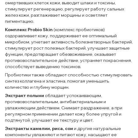
омертвевших клеток кожи, выводит шлаки и токсины,
стимулирует регенерацию, регулирует работу сальных
желез кожи, разглаживает морщины и осветляет
пигментацию.
Комплекс Probio Skin
(комплекс пробиотиков)
оздоравливает кожу, поддерживает ее оптимальный
микробиом, угнетает активность болезнетворных бактерий,
стимулирует рост полезных бактерий, улучшает защитные
функции, предотвращает обезвоживание, оказывает
противовоспалительное действие, устраняет покраснения,
способствует выведению токсинов.
Пробиотики также обладают способностью стимулировать
синтез коллагена и эластина, помогая уменьшить
количество и глубину морщин.
Экстракт полыни
обладает успокаивающим,
противовоспалительным, антибактериальным и
увлажняющим действием. Снимает раздражение, а при
регулярном применении делает кожу более упругой и
подтянутой, улучшает ее текстуру и цвет.
Экстракты камелии, риса, сои
и другие натуральные
компоненты увлажняют и питают кожу, насыщают ее