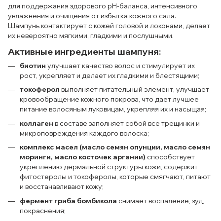
для поддержания здорового pH-баланса, интенсивного
увлажнения и очищения от избытка кожного сала.
Шампунь контактирует с кожей головой и локонами, делает
их невероятно мягкими, гладкими и послушными.
Активные ингредиенты шампуня:
биотин
улучшает качество волос и стимулирует их
рост, укрепляет и делает их гладкими и блестящими;
токоферол
выполняет питательный элемент, улучшает
кровообращение кожного покрова, что дает лучшее
питание волосяным луковицам, укрепляя их и насыщая;
коллаген
в составе заполняет собой все трещинки и
микроповреждения каждого волоска;
комплекс масел (масло семян опунции, масло семян
моринги, масло косточек аргании)
способствует
укреплению дермальной структуры кожи, содержит
фитостеролы и токоферолы, которые смягчают, питают
и восстанавливают кожу;
фермент гриба бомбикола
cнимает воспаление, зуд,
покраснения;