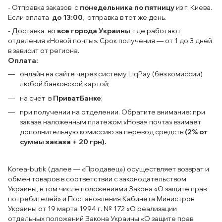
- Отправка заказов с
понедельника по пятницу
из г. Киева.
Если оплата
до 13:00
, отправка в тот же день.
- Доставка во
все города Украины
, где работают
отделения «Новой почты». Срок получения — от 1 до 3 дней
в зависит от региона.
Оплата:
онлайн на сайте через систему LiqPay (без комиссии)
любой банковской картой;
на счёт в
ПриватБанке
;
при получении на отделении. Обратите внимание: при
заказе наложенным платежом «Новая почта» взимает
дополнительную комиссию за перевод средств
(2% от
суммы заказа + 20 грн).
Korea-butik (далее — «Продавец») осуществляет возврат и
обмен товаров в соответствии с законодательством
Украины, в том числе положениями Закона «О защите прав
потребителей» и Постановления Кабинета Министров
Украины от 19 марта 1994 г. № 172 «О реализации
отдельных положений Закона Украины «О защите прав