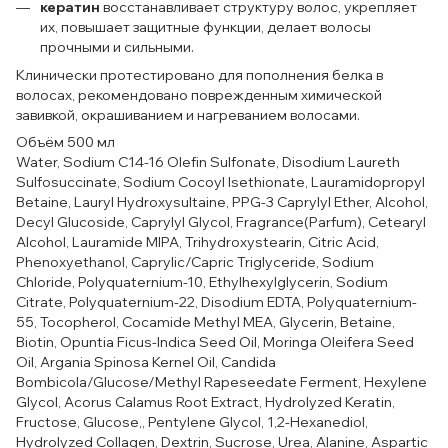
кератин
восстанавливает‌ ‌структуру‌ ‌волос, укрепляет‌
‌их,‌ ‌повышает‌ ‌защитные‌ ‌функции, делает‌ ‌волосы‌
‌прочными‌ ‌и‌ ‌сильными.
Клинически протестировано для пополнения белка в
волосах, рекомендовано поврежденным химической
завивкой, окрашиванием и нагреванием волосами.
Объём 500 мл
Water, Sodium C14-16 Olefin Sulfonate, Disodium Laureth
Sulfosuccinate, Sodium Cocoyl Isethionate, Lauramidopropyl
Betaine, Lauryl Hydroxysultaine, PPG-3 Caprylyl Ether, Alcohol,
Decyl Glucoside, Caprylyl Glycol, Fragrance(Parfum), Cetearyl
Alcohol, Lauramide MIPA, Trihydroxystearin, Citric Acid,
Phenoxyethanol, Caprylic/Capric Triglyceride, Sodium
Chloride, Polyquaternium-10, Ethylhexylglycerin, Sodium
Citrate, Polyquaternium-22, Disodium EDTA, Polyquaternium-
55, Tocopherol, Cocamide Methyl MEA, Glycerin, Betaine,
Biotin, Opuntia Ficus-Indica Seed Oil, Moringa Oleifera Seed
Oil, Argania Spinosa Kernel Oil, Candida
Bombicola/Glucose/Methyl Rapeseedate Ferment, Hexylene
Glycol, Acorus Calamus Root Extract, Hydrolyzed Keratin,
Fructose, Glucose,, Pentylene Glycol, 1,2-Hexanediol,
Hydrolyzed Collagen, Dextrin, Sucrose, Urea, Alanine, Aspartic