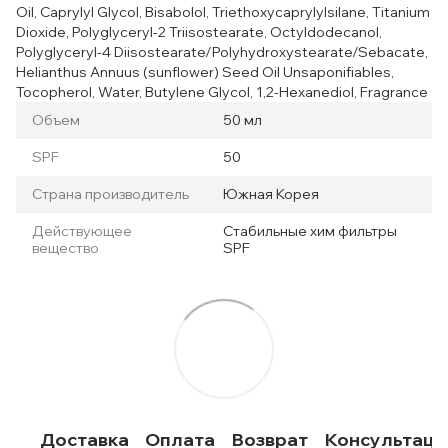
Oil, Caprylyl Glycol, Bisabolol, Triethoxycaprylylsilane, Titanium
Dioxide, Polyglyceryl-2 Triisostearate, Octyldodecanol,
Polyglyceryl-4 Diisostearate/Polyhydroxystearate/Sebacate,
Helianthus Annuus (sunflower) Seed Oil Unsaponifiables,
Tocopherol, Water, Butylene Glycol, 1,2-Hexanediol, Fragrance
Объем
50 мл
SPF
50
Страна производитель
Южная Корея
Действующее
Стабильные хим фильтры
вещество
SPF
Доставка
Оплата
Возврат
Консультаци