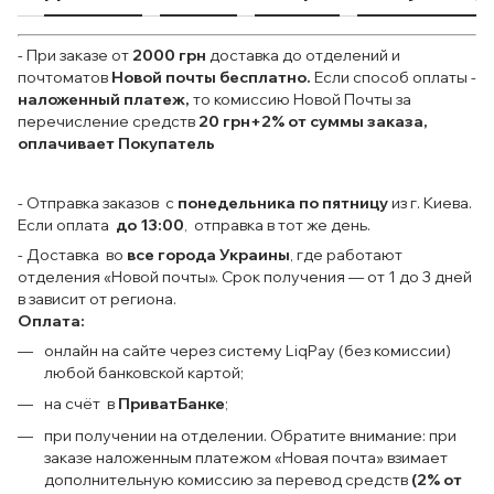
- При заказе от
2000 грн
доставка до отделений и
почтоматов
Новой почты
бесплатно.
Если способ оплаты
-
наложенный платеж,
то комиссию Новой Почты за
перечисление средств
20 грн+2% от суммы заказа,
оплачивает Покупатель
- Отправка заказов с
понедельника по пятницу
из г. Киева.
Если оплата
до 13:00
, отправка в тот же день.
- Доставка во
все города Украины
, где работают
отделения «Новой почты». Срок получения — от 1 до 3 дней
в зависит от региона.
Оплата:
онлайн на сайте через систему LiqPay (без комиссии)
любой банковской картой;
на счёт в
ПриватБанке
;
при получении на отделении. Обратите внимание: при
заказе наложенным платежом «Новая почта» взимает
дополнительную комиссию за перевод средств
(2% от