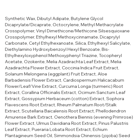
Synthetic Wax, Dibutyl Adipate, Butylene Glycol
Dicaprylate/Dicaprate, Octocrylene, Methyl Methacrylate
Crosspolymer, Vinyl Dimethicone/Methicone Silsesquioxane
Crosspolymer, Ethylhexyl Methoxycinnamate, Dicaprylyl
Carbonate, Cetyl Ethylhexanoate, Silica, Ethylhexyl Salicylate,
Diethylamino Hydroxybenzoyl Hexyl Benzoate, Bis-
Ethylhexyloxyphenol Methoxyphenyl Triazine, Tocopheryl
Acetate, Ozokerite, Melia Azadirachta Leaf Extract, Melia
Azadirachta Flower Extract, Coccinia Indica Fruit Extract,
Solanum Melongena (eggplant) Fruit Extract, Aloe
Barbadensis Flower Extract, Cardiospermum Halicacabum
Flower/Leaf/Vine Extract, Curcuma Longa (turmeric) Root
Extract, Corallina Officinalis Extract, Ocimum Sanctum Leaf
Extract, Gossypium Herbaceum (cotton) Extract, Sophora
Flavescens Root Extract, Rheum Palmatum Root/Stalk
Extract, Scutellaria Baicalensis Root Extract, Phellodendron
Amurense Bark Extract, Oenothera Biennis (evening Primrose)
Flower Extract, Ulmus Davidiana Root Extract, Pinus Palustris
Leaf Extract, Pueraria Lobata Root Extract, Echium
Plantagineum Seed Oil, Simmondsia Chinensis (jojoba) Seed