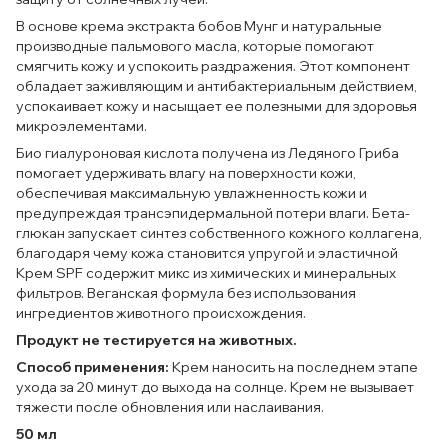
В основе крема экстракта бобов Мунг и натуральные
производные пальмового масла, которые помогают
смягчить кожу и успокоить раздражения. Этот компонент
обладает заживляющим и антибактериальным действием,
успокаивает кожу и насыщает ее полезными для здоровья
микроэлементами.
Био гиалуроновая кислота получена из Ледяного Гриба
помогает удерживать влагу на поверхности кожи,
обеспечивая максимальную увлажненность кожи и
предупреждая трансэпидермальной потери влаги. Бета-
глюкан запускает синтез собственного кожного коллагена,
благодаря чему кожа становится упругой и эластичной
Крем SPF содержит микс из химических и минеральных
фильтров. Веганская формула без использования
ингредиентов животного происхождения.
Продукт не тестируется на животных.
Способ применения:
Крем наносить на последнем этапе
ухода за 20 минут до выхода на солнце. Крем не вызывает
тяжести после обновления или наслаивания.
50 мл