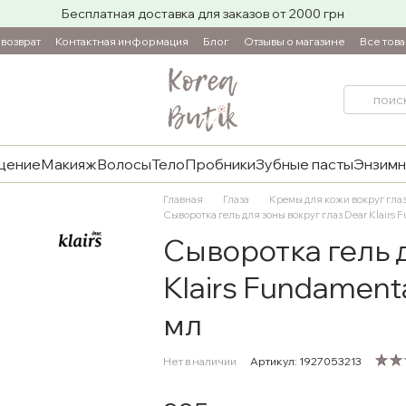
Бесплатная доставка для заказов от 2000 грн
возврат
Контактная информация
Блог
Отзывы о магазине
Все тов
щение
Макияж
Волосы
Тело
Пробники
Зубные пасты
Энзимн
Главная
Глаза
Кремы для кожи вокруг гла
Сыворотка гель для зоны вокруг глаз Dear Klairs F
Сыворотка гель д
Klairs Fundamenta
мл
Нет в наличии
Артикул: 1927053213