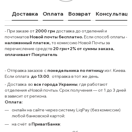
Доставка
Оплата
Возврат
Консультаци
- При заказе от
2000 грн
доставка до отделений и
почтоматов
Новой почты
бесплатно.
Если способ оплаты
-
наложенный платеж,
то комиссию Новой Почты за
перечисление средств
20 грн+2% от суммы заказа,
оплачивает Покупатель
- Отправка заказов с
понедельника по пятницу
из г. Киева.
Если оплата
до 13:00
, отправка в тот же день.
- Доставка во
все города Украины
, где работают
отделения «Новой почты». Срок получения — от 1 до 3 дней
в зависит от региона.
Оплата:
онлайн на сайте через систему LiqPay (без комиссии)
любой банковской картой;
на счёт в
ПриватБанке
;