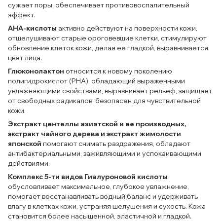
сужает поры, обеспечивает противовоспалительный
эффект.
АНА-кислоты
активно действуют на поверхности кожи,
отшелушивают старые ороговевшие клетки, стимулируют
обновление клеток кожи, делая ее гладкой, выравнивается
цвет лица.
Глюконолактон
относится к новому поколению
полигидрокислот (PHA), обладающий выраженными
увлажняющими свойствами, выравнивает рельеф, защищает
от свободных радикалов, безопасен для чувствительной
кожи.
Экстракт центеллы азиатской и ее производных,
экстракт чайного дерева и экстракт жимолости
японской
помогают снимать раздражения, обладают
антибактериальными, заживляющими и успокаивающими
действиями.
Комплекс 5-ти видов Гиалуроновой кислоты
обусловливает максимальное, глубокое увлажнение,
помогает восстанавливать водный баланс и удерживать
влагу в клетках кожи, устраняя шелушения и сухость. Кожа
становится более насыщенной, эластичной и гладкой.