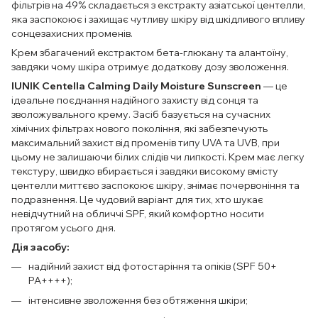
фільтрів на 49% складається з екстракту азіатської центелли,
яка заспокоює і захищає чутливу шкіру від шкідливого впливу
сонцезахисних променів.
Крем збагачений екстрактом бета-глюкану та алантоїну,
завдяки чому шкіра отримує додаткову дозу зволоження.
IUNIK Centella Calming Daily Moisture Sunscreen
— це
ідеальне поєднання надійного захисту від сонця та
зволожувального крему. Засіб базується на сучасних
хімічних фільтрах нового покоління, які забезпечують
максимальний захист від променів типу UVA та UVB, при
цьому не залишаючи білих слідів чи липкості. Крем має легку
текстуру, швидко вбирається і завдяки високому вмісту
центелли миттєво заспокоює шкіру, знімає почервоніння та
подразнення. Це чудовий варіант для тих, хто шукає
невідчутний на обличчі SPF, який комфортно носити
протягом усього дня.
Дія засобу:
надійний захист від фотостаріння та опіків (SPF 50+
PA++++);
інтенсивне зволоження без обтяження шкіри;