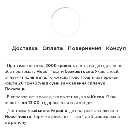
Доставка
Оплата
Повернення
Консульт
- При замовленні від
2000
гривень
доставка до відділення
або поштомату
Нової Пошти безкоштовна.
Якщо спосіб
оплати
-
післяплата,
то комісію Нової Пошти, за переказ
коштів
20 грн+2% від суми замовлення сплачує
Покупець.
- Відправлення з понеділка по пятницю з
м.Києва.
Якщо
оплата
до 13:00
, відправлення цього ж дня.
- Доставка у
всі міста України
, де працюють відділення
Нової пошти
. Термін отримання — від 1 до 3 днів залежно
від регіону.