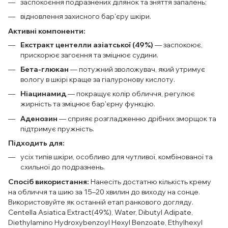
заспокоєння подразнених ділянок та зняття запалень;
відновлення захисного бар'єру шкіри.
Активні компоненти:
Екстракт центелли азіатської (49%)
— заспокоює,
прискорює загоєння та зміцнює судини.
Бета-глюкан
— потужний зволожувач, який утримує
вологу в шкірі краще за гіалуронову кислоту.
Ніацинамид
— покращує колір обличчя, регулює
жирність та зміцнює бар'єрну функцію.
Аденозин
— сприяє розгладженню дрібних зморщок та
підтримує пружність.
Підходить для:
усіх типів шкіри, особливо для чутливої, комбінованої та
схильної до подразнень.
Спосіб використання:
Нанесіть достатню кількість крему
на обличчя та шию за 15–20 хвилин до виходу на сонце.
Використовуйте як останній етап ранкового догляду.
Centella Asiatica Extract(49%), Water, Dibutyl Adipate,
Diethylamino Hydroxybenzoyl Hexyl Benzoate, Ethylhexyl