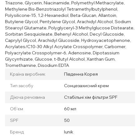
Triazone, Glycerin, Niacinamide, Polymethyl Methacrylate,
Methylene Bis-Benzotriazolyl Tetramethylbutylphenol,
Polysilicone-15, 1,2-Hexanediol, Beta-Glucan, Allantoin,
Butylene Glycol, Pentylene Glycol, Arachidyl Alcohol, Sodium
Stearoyl Glutamate, Polyglyceryl-3 Methylglucose Distearate,
Sorbitan Sesquioleate, Behenyl Alcohol, Decyl Glucoside,
Caprylyl Glycol, Arachidyl Glucoside, Hydroxyacetophenone,
Acrylates/C10-30 Alkyl Acrylate Crosspolymer, Carbomer,
Polyacrylate Crosspolymer-6, Adenosine, Dipotassium
Glycyrrhizate, Glucose, t-Butyl Alcohol, Xanthan Gum,
Tromethamine, Disodium EDTA
Країна виробник
Південна Корея
Тип засобу
Сонцезахисний крем
Діюча речовина
Стабільні хім фільтри SPF
Об'єм
60 мл
SPF
50
Бренд
Iunik