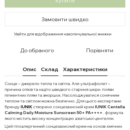
Купити
Замовити швидко
Увійти
для відображення накопичувальної знижки
%
До обраного
Порівняти
Опис
Склад
Характеристики
Сонце – джерело тепла та світла. Але ультрафіолет –
причина опіків та надто швидкого старіння шкіри, появи
пігментних плям та зморшок. Насолоджуватися сонячним
теплом та світлом можна безпечно. Для цього експертами
бренду
IUNIK
створено сонцезахисний крем
IUNIK Centella
Calming Daily Moisture Sunscreen 50+ PA++++
, формула
якого містить високу концентрацію азіатської центелли.
Цей гіпоалергенний сонцезахисний крем на основі хімічних