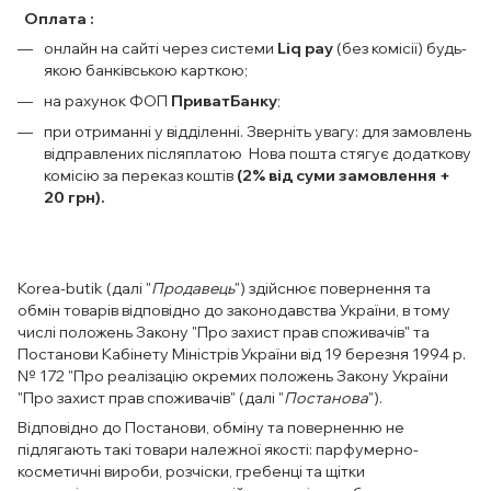
Оплата :
онлайн на сайті через системи
Liq pay
(без комісії) будь-
якою банківською карткою;
на рахунок ФОП
ПриватБанку
;
при отриманні у відділенні. Зверніть увагу: для замовлень
відправлених післяплатою Нова пошта стягує додаткову
комісію за переказ коштів
(2% від суми замовлення +
20 грн).
Korea-butik (далі "
Продавець
") здійснює повернення та
обмін товарів відповідно до законодавства України, в тому
числі положень Закону "Про захист прав споживачів" та
Постанови Кабінету Міністрів України від 19 березня 1994 р.
№ 172 "Про реалізацію окремих положень Закону України
"Про захист прав споживачів" (далі "
Постанова
").
Відповідно до Постанови, обміну та поверненню не
підлягають такі товари належної якості: парфумерно-
косметичні вироби, розчіски, гребенці та щітки