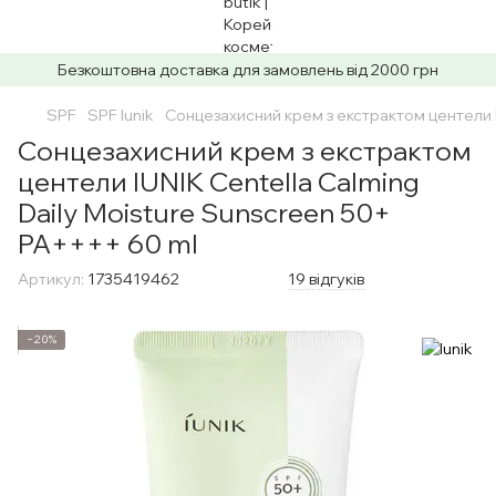
Безкоштовна доставка для замовлень від 2000 грн
SPF
SPF Iunik
Сонцезахисний крем з екстрактом центели I
Сонцезахисний крем з екстрактом
центели IUNIK Centella Calming
Daily Moisture Sunscreen 50+
PA++++ 60 ml
Артикул:
1735419462
19 відгуків
−20%