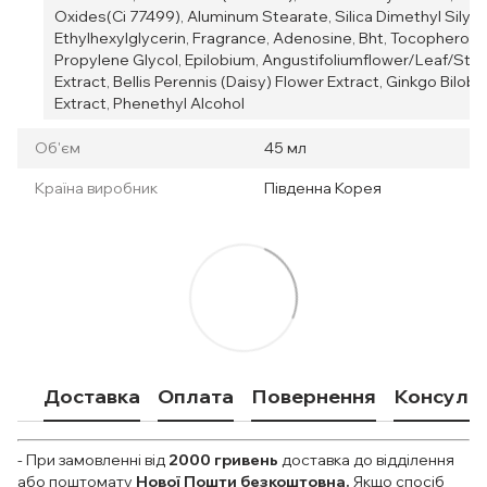
Oxides(Ci 77499), Aluminum Stearate, Silica Dimethyl Silyla
Ethylhexylglycerin, Fragrance, Adenosine, Bht, Tocopherol, A
Propylene Glycol, Epilobium, Angustifoliumflower/Leaf/St
Extract, Bellis Perennis (Daisy) Flower Extract, Ginkgo Biloba
Extract, Phenethyl Alcohol
Об'єм
45 мл
Країна виробник
Південна Корея
Доставка
Оплата
Повернення
Консульт
- При замовленні від
2000
гривень
доставка до відділення
або поштомату
Нової Пошти безкоштовна.
Якщо спосіб