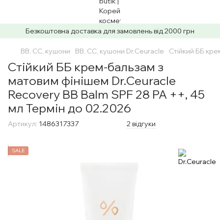
Безкоштовна доставка для замовлень від 2000 грн
BB, CC, кушони
BB, CC, кушони Dr.Ceuracle
Стійкий ББ кре
Стійкий ББ крем-бальзам з
матовим фінішем Dr.Ceuracle
Recovery BB Balm SPF 28 PA ++, 45
мл Термін до 02.2026
Артикул:
1486317337
2 відгуки
SALE