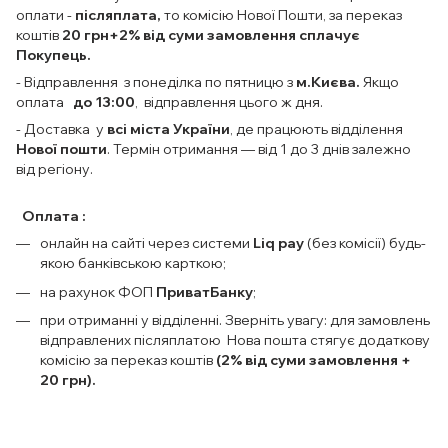
оплати
-
післяплата,
то комісію Нової Пошти, за переказ
коштів
20 грн+2% від суми замовлення сплачує
Покупець.
- Відправлення з понеділка по пятницю з
м.Києва.
Якщо
оплата
до 13:00
, відправлення цього ж дня.
- Доставка у
всі міста України
, де працюють відділення
Нової пошти
. Термін отримання — від 1 до 3 днів залежно
від регіону.
Оплата :
онлайн на сайті через системи
Liq pay
(без комісії) будь-
якою банківською карткою;
на рахунок ФОП
ПриватБанку
;
при отриманні у відділенні. Зверніть увагу: для замовлень
відправлених післяплатою Нова пошта стягує додаткову
комісію за переказ коштів
(2% від суми замовлення +
20 грн).