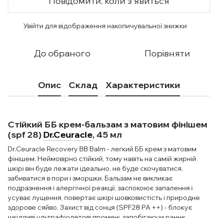
Повідомити, коли з'явиться
Увійти
для відображення накопичувальної знижки
%
До обраного
Порівняти
Опис
Склад
Характеристики
Стійкий ББ крем-бальзам з матовим фінішем
(spf 28)
Dr.Ceuracle
, 45 мл
Dr.Ceuracle Recovery BB Balm - легкий ББ крем з матовим
фінішем. Неймовірно стійкий, тому навіть на самій жирній
шкірі він буде лежати ідеально, не буде скочуватися,
забиватися в пори і зморшки. Бальзам не викликає
подразнення і алергічної реакції, заспокоює запалення і
усуває лущення, повертає шкірі шовковистість і природне
здорове сяйво. Захист від сонця (SPF28 PA ++) - блокує
шкідливі ультрафіолетові промені, запобігаючи раннє