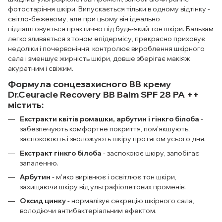
фотостаріння шкіри. Випускається тільки в одному відтінку -
світло-бежевому, але при цьому він ідеально
підлаштовується практично під будь-який тон шкіри. Бальзам
легко зливається з тоном епідермісу, прекрасно приховує
недоліки і почервоніння, контролює вироблення шкірного
сала і зменшує жирність шкіри, довше зберігає макіяж
акуратним і свіжим.
Формула сонцезахисного BB крему
Dr.Ceuracle Recovery BB Balm SPF 28 PA ++
містить:
Екстракти квітів ромашки, арбутин і гінкго білоба
-
забезпечують комфортне покриття, пом'якшують,
заспокоюють і зволожують шкіру протягом усього дня.
Екстракт гінкго білоба
- заспокоює шкіру, запобігає
запаленню.
Арбутин
- м'яко вирівнює і освітлює тон шкіри,
захищаючи шкіру від ультрафіолетових променів.
Оксид цинку
- нормалізує секрецію шкірного сала,
володіючи антибактеріальним ефектом.