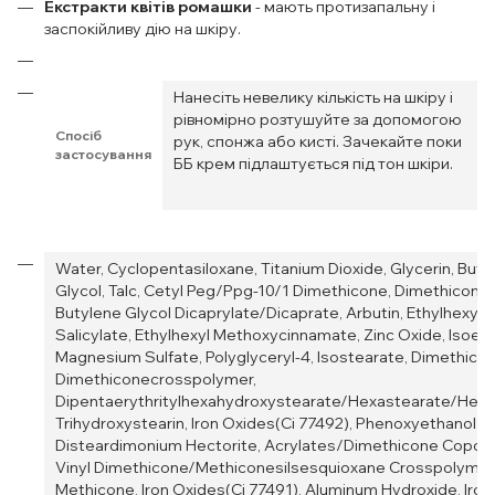
Екстракти квітів ромашки
- мають протизапальну і
заспокійливу дію на шкіру.
Нанесіть невелику кількість на шкіру і
рівномірно розтушуйте за допомогою
Спосіб
рук, спонжа або кисті. Зачекайте поки
застосування
ББ крем підлаштується під тон шкіри.
Water, Cyclopentasiloxane, Titanium Dioxide, Glycerin, Buty
Glycol, Talc, Cetyl Peg/Ppg-10/1 Dimethicone, Dimethicone,
Butylene Glycol Dicaprylate/Dicaprate, Arbutin, Ethylhexyl
Salicylate, Ethylhexyl Methoxycinnamate, Zinc Oxide, Isoei
Magnesium Sulfate, Polyglyceryl-4, Isostearate, Dimethicon
Dimethiconecrosspolymer,
Dipentaerythritylhexahydroxystearate/Hexastearate/Hexa
Trihydroxystearin, Iron Oxides(Ci 77492), Phenoxyethanol,
Disteardimonium Hectorite, Acrylates/Dimethicone Copol
Vinyl Dimethicone/Methiconesilsesquioxane Crosspolymer, 
Methicone, Iron Oxides(Ci 77491), Aluminum Hydroxide, Iron