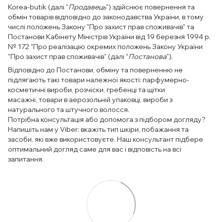
Korea-butik (далі "
Продавець
") здійснює повернення та
обмін товарів відповідно до законодавства України, в тому
числі положень Закону "Про захист прав споживачів" та
Постанови Кабінету Міністрів України від 19 березня 1994 р.
№ 172 "Про реалізацію окремих положень Закону України
"Про захист прав споживачів" (далі "
Постанова
").
Відповідно до Постанови, обміну та поверненню не
підлягають такі товари належної якості: парфумерно-
косметичні вироби, розчіски, гребенці та щітки
масажні, товари в аерозольній упаковці, вироби з
натурального та штучного волосся.
Потрібна консультація або допомога з підбором догляду?
Напишіть нам у Viber: вкажіть тип шкіри, побажання та
засоби, які вже використовуєте. Наш консультант підбере
оптимальний догляд саме для вас і відповість на всі
запитання.