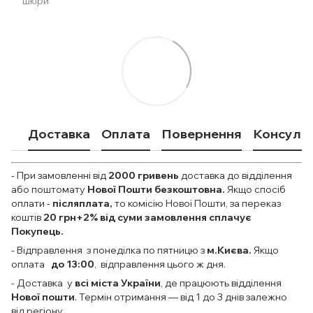
шкіри
Доставка
Оплата
Повернення
Консульт
- При замовленні від
2000
гривень
доставка до відділення
або поштомату
Нової Пошти безкоштовна.
Якщо спосіб
оплати
-
післяплата,
то комісію Нової Пошти, за переказ
коштів
20 грн+2% від суми замовлення сплачує
Покупець.
- Відправлення з понеділка по пятницю з
м.Києва.
Якщо
оплата
до 13:00
, відправлення цього ж дня.
- Доставка у
всі міста України
, де працюють відділення
Нової пошти
. Термін отримання — від 1 до 3 днів залежно
від регіону.