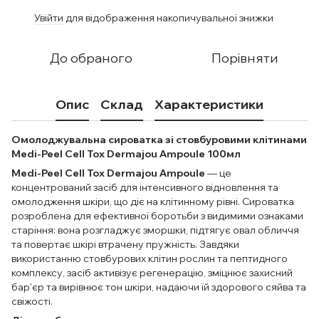
Увійти
для відображення накопичувальної знижки
%
До обраного
Порівняти
Опис
Склад
Характеристики
Омолоджувальна сироватка зі стовбуровими клітинами
Medi-Peel Cell Tox Dermajou Ampoule 100мл
Medi-Peel Cell Tox Dermajou Ampoule
— це
концентрований засіб для інтенсивного відновлення та
омолодження шкіри, що діє на клітинному рівні. Сироватка
розроблена для ефективної боротьби з видимими ознаками
старіння: вона розгладжує зморшки, підтягує овал обличчя
та повертає шкірі втрачену пружність. Завдяки
використанню стовбурових клітин рослин та пептидного
комплексу, засіб активізує регенерацію, зміцнює захисний
бар'єр та вирівнює тон шкіри, надаючи їй здорового сяйва та
свіжості.