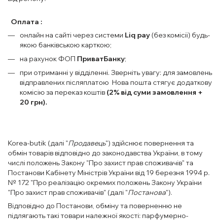
Оплата :
онлайн на сайті через системи
Liq pay
(без комісії) будь-
якою банківською карткою;
на рахунок ФОП
ПриватБанку
;
при отриманні у відділенні. Зверніть увагу: для замовлень
відправлених післяплатою Нова пошта стягує додаткову
комісію за переказ коштів
(2% від суми замовлення +
20 грн).
Korea-butik (далі "
Продавець
") здійснює повернення та
обмін товарів відповідно до законодавства України, в тому
числі положень Закону "Про захист прав споживачів" та
Постанови Кабінету Міністрів України від 19 березня 1994 р.
№ 172 "Про реалізацію окремих положень Закону України
"Про захист прав споживачів" (далі "
Постанова
").
Відповідно до Постанови, обміну та поверненню не
підлягають такі товари належної якості: парфумерно-