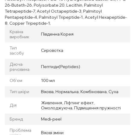
26-Buteth-26, Polysorbate 20, Lecithin, Palmitoyl
Tetrapeptide-7, Acetyl Octapeptide-3, Palmitoyl
Pentapeptide-4, Palmitoyl Tripeptide-1, Acetyl Hexapeptide-
8, Copper Tripeptide-1.
Країна
Південна Корея
виробник
Тип
Сировотка
засобу
Діюча
Пептиди(Peptides)
речовина
Об'єм
100 мл
Тип шкіри
Вікова, Нормальна, Комбінована, Суха
Живлення, Ліфтинг ефект,
Дія
Омолоджуюча, Підвищення пружності
Бренд
Medi-peel
Проблема
Вікові зміни