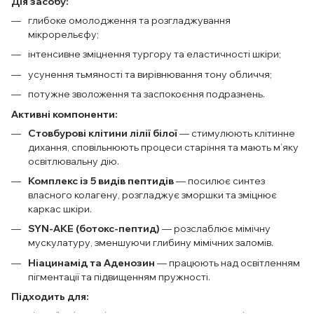
Дія засобу:
глибоке омолодження та розгладжування
мікрорельєфу;
інтенсивне зміцнення тургору та еластичності шкіри;
усунення тьмяності та вирівнювання тону обличчя;
потужне зволоження та заспокоєння подразнень.
Активні компоненти:
Стовбурові клітини лілії білої
— стимулюють клітинне
дихання, сповільнюють процеси старіння та мають м’яку
освітлювальну дію.
Комплекс із 5 видів пептидів
— посилює синтез
власного колагену, розгладжує зморшки та зміцнює
каркас шкіри.
SYN-AKE (ботокс-пептид)
— розслаблює мімічну
мускулатуру, зменшуючи глибину мімічних заломів.
Ніацинамід та Аденозин
— працюють над освітленням
пігментації та підвищенням пружності.
Підходить для: