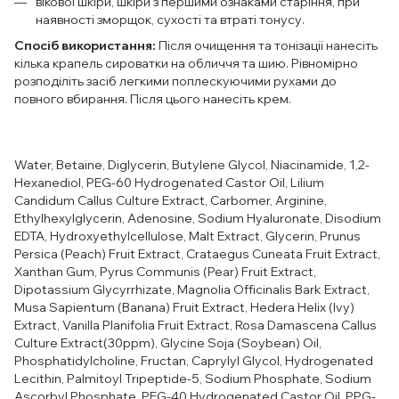
вікової шкіри, шкіри з першими ознаками старіння, при
наявності зморщок, сухості та втраті тонусу.
Спосіб використання:
Після очищення та тонізації нанесіть
кілька крапель сироватки на обличчя та шию. Рівномірно
розподіліть засіб легкими поплескуючими рухами до
повного вбирання. Після цього нанесіть крем.
Water, Betaine, Diglycerin, Butylene Glycol, Niacinamide, 1,2-
Hexanediol, PEG-60 Hydrogenated Castor Oil, Lilium
Candidum Callus Culture Extract, Carbomer, Arginine,
Ethylhexylglycerin, Adenosine, Sodium Hyaluronate, Disodium
EDTA, Hydroxyethylcellulose, Malt Extract, Glycerin, Prunus
Persica (Peach) Fruit Extract, Crataegus Cuneata Fruit Extract,
Xanthan Gum, Pyrus Communis (Pear) Fruit Extract,
Dipotassium Glycyrrhizate, Magnolia Officinalis Bark Extract,
Musa Sapientum (Banana) Fruit Extract, Hedera Helix (Ivy)
Extract, Vanilla Planifolia Fruit Extract, Rosa Damascena Callus
Culture Extract(30ppm), Glycine Soja (Soybean) Oil,
Phosphatidylcholine, Fructan, Caprylyl Glycol, Hydrogenated
Lecithin, Palmitoyl Tripeptide-5, Sodium Phosphate, Sodium
Ascorbyl Phosphate, PEG-40 Hydrogenated Castor Oil, PPG-