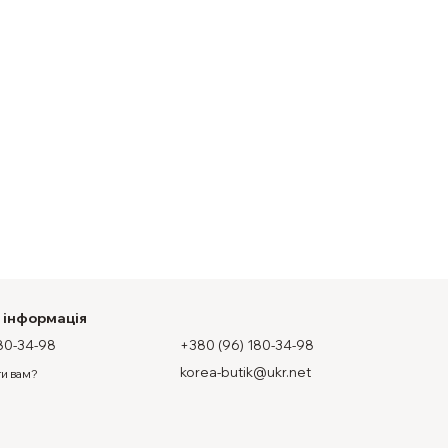
 інформація
80-34-98
+380 (96) 180-34-98
korea-butik@ukr.net
и вам?