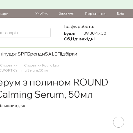
Укр
Рус
Бажання
Вхід
Порівняння
овари
Графік роботи:
Будні:
09:30-17:30
Сб,Нд: вихідні
і пудри
SPF
Бренди
SALE
Підбірки
Сироватки
Сироватки Round Lab
UGWORT Calming Serum, 50мл
серум з полином ROUND
lming Serum, 50мл
аписати відгук