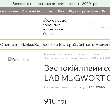
Безкоштовна доставка для замовлень від 2000 грн
 повернення
Контактна інформація
Блог
Відгуки про магазин
Всі т
и
Очищення
Макіяж
Волосся
Тіло
Тестери
Зубні пасти
Ензимнн
Головна
Обличчя
Есенції та сироватки
Заспокійливий серум з полином ROUND LAB M
Заспокійливий 
LAB MUGWORT Ca
Немає в наявності
Артикул: 1754137980
Н
910 грн