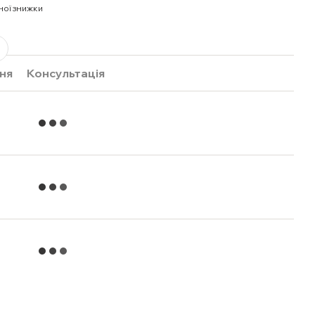
ної знижки
ня
Консультація