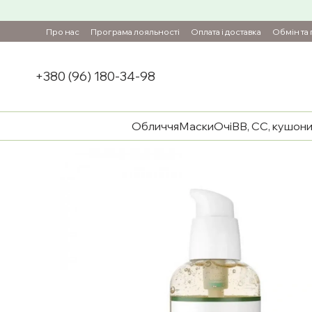
Перейти до основного контенту
Про нас
Програма лояльності
Оплата і доставка
Обмін та
+380 (96) 180-34-98
Обличчя
Маски
Очі
BB, CC, кушон