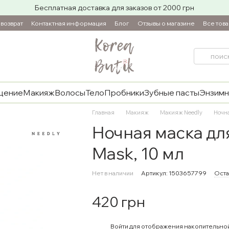
Бесплатная доставка для заказов от 2000 грн
возврат
Контактная информация
Блог
Отзывы о магазине
Все тов
щение
Макияж
Волосы
Тело
Пробники
Зубные пасты
Энзимн
Главная
Макияж
Макияж Needly
Ночна
Ночная маска для
Mask, 10 мл
Нет в наличии
Артикул: 1503657799
Оста
420 грн
%
Войти
для отображения накопительно