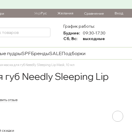
Укр
Рус
Желания
Вход
Сравнение
ари
График работы:
Будние:
09:30-17:30
Сб, Вс:
выходные
ые пудры
SPF
Бренды
SALE
Подборки
я маска для губ Needly Sleeping Lip Mask, 10 мл
 губ Needly Sleeping Lip
вить отзыв
й скидки