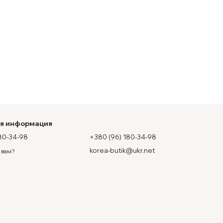
ая информация
80-34-98
+380 (96) 180-34-98
korea-butik@ukr.net
 вам?