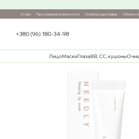
Перейти к основному контенту
О нас
Программа лояльности
Оплата и доставка
Обмен и 
+380 (96) 180-34-98
Лицо
Маски
Глаза
ВВ, СС, кушоны
Очи