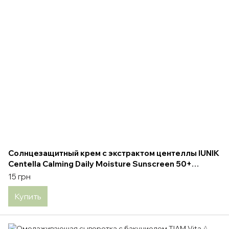
Солнцезащитный крем с экстрактом центеллы IUNIK
Centella Calming Daily Moisture Sunscreen 50+
PA++++ 60 ml
15 грн
Купить