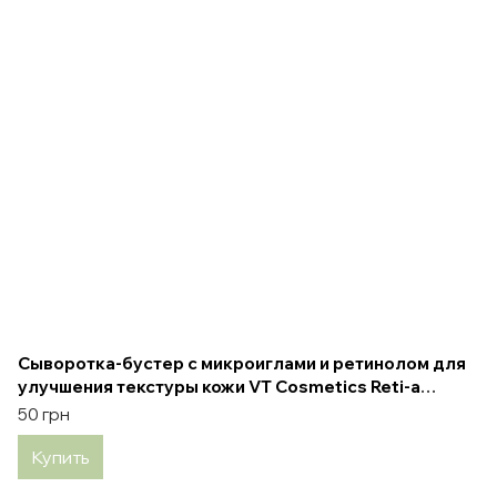
Сыворотка-бустер с микроиглами и ретинолом для
улучшения текстуры кожи VT Cosmetics Reti-a
Reedle Shot 100 2 m
50 грн
Купить