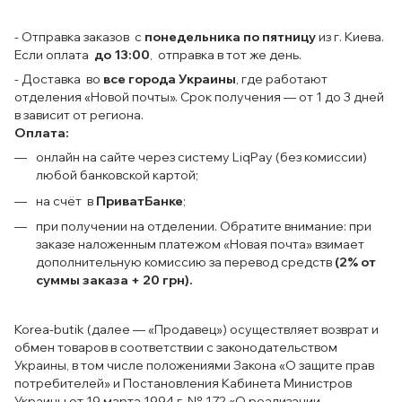
- Отправка заказов с
понедельника по пятницу
из г. Киева.
Если оплата
до 13:00
, отправка в тот же день.
- Доставка во
все города Украины
, где работают
отделения «Новой почты». Срок получения — от 1 до 3 дней
в зависит от региона.
Оплата:
онлайн на сайте через систему LiqPay (без комиссии)
любой банковской картой;
на счёт в
ПриватБанке
;
при получении на отделении. Обратите внимание: при
заказе наложенным платежом «Новая почта» взимает
дополнительную комиссию за перевод средств
(2% от
суммы заказа + 20 грн).
Korea-butik (далее — «Продавец») осуществляет возврат и
обмен товаров в соответствии с законодательством
Украины, в том числе положениями Закона «О защите прав
потребителей» и Постановления Кабинета Министров
Украины от 19 марта 1994 г. № 172 «О реализации