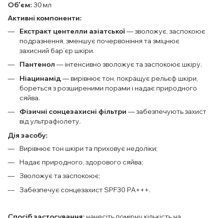
Обʼєм:
30 мл
Активні компоненти:
Екстракт центелли азіатської
— зволожує, заспокоює
подразнення, зменшує почервоніння та зміцнює
захисний бар’єр шкіри.
Пантенол
— інтенсивно зволожує та заспокоює шкіру.
Ніацинамід
— вирівнює тон, покращує рельєф шкіри,
бореться з розширеними порами і надає природного
сяйва.
Фізичні сонцезахисні фільтри
— забезпечують захист
від ультрафіолету.
Дія засобу:
Вирівнює тон шкіри та приховує недоліки;
Надає природного, здорового сяйва;
Зволожує та заспокоює;
Забезпечує сонцезахист SPF30 PA+++.
Спосіб застосування:
нанесіть помірну кількість на