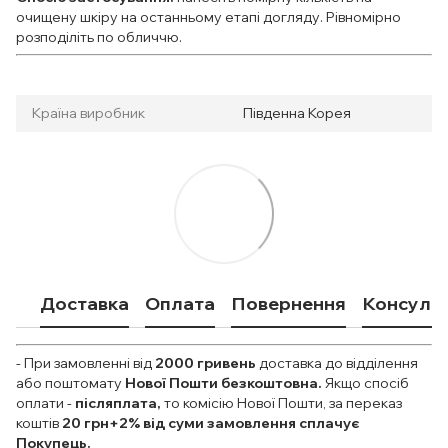
очищену шкіру на останньому етапі догляду. Рівномірно
розподіліть по обличчю.
Країна виробник
Південна Корея
Доставка
Оплата
Повернення
Консульт
- При замовленні від
2000
гривень
доставка до відділення
або поштомату
Нової Пошти безкоштовна.
Якщо спосіб
оплати
-
післяплата,
то комісію Нової Пошти, за переказ
коштів
20 грн+2% від суми замовлення сплачує
Покупець.