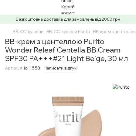
Безкоштовна доставка для замовлень від 2000 грн
BB, CC, кушони
BB, CC, кушони Purito
BB-крем з центеллою
BB-крем з центеллою Purito
Wonder Releaf Centella BB Cream
SPF30 PA+++#21 Light Beige, 30 мл
Артикул:
id_1558
Написати відгук