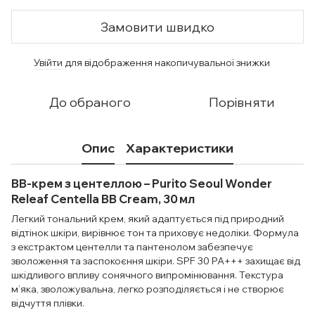
Замовити швидко
Увійти
для відображення накопичувальної знижки
%
До обраного
Порівняти
Опис
Характеристики
BB-крем з центеллою – Purito Seoul Wonder
Releaf Centella BB Cream, 30 мл
Легкий тональний крем, який адаптується під природний
відтінок шкіри, вирівнює тон та приховує недоліки. Формула
з екстрактом центелли та пантенолом забезпечує
зволоження та заспокоєння шкіри. SPF 30 PA+++ захищає від
шкідливого впливу сонячного випромінювання. Текстура
м’яка, зволожувальна, легко розподіляється і не створює
відчуття плівки.