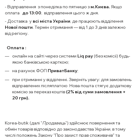
- Відправлення з понеділка по пятницю з
м.Києва.
Якщо
оплата
до 13:00
, відправлення цього ж дня.
- Доставка у
всі міста України
, де працюють відділення
Нової пошти
. Термін отримання — від 1 до 3 днів залежно
від регіону.
Оплата :
онлайн на сайті через системи
Liq pay
(без комісії) будь-
якою банківською карткою;
на рахунок ФОП
ПриватБанку
;
при отриманні у відділенні. Зверніть увагу: для замовлень
відправлених післяплатою Нова пошта стягує додаткову
комісію за переказ коштів
(2% від суми замовлення +
20 грн).
Korea-butik (далі "
Продавець
") здійснює повернення та
обмін товарів відповідно до законодавства України, в тому
числі положень Закону "Про захист прав споживачів" та