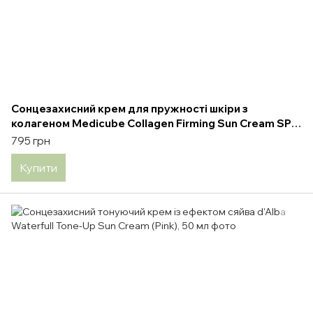
Сонцезахисний крем для пружності шкіри з
колагеном Medicube Collagen Firming Sun Cream SPF
50+ PA++++ 50 мл
795 грн
Купити