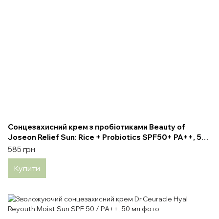
Сонцезахисний крем з пробіотиками Beauty of
Joseon Relief Sun: Rice + Probiotics SPF50+ PA++, 50
мл
585 грн
Купити