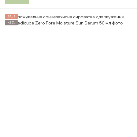
SALE
−25%