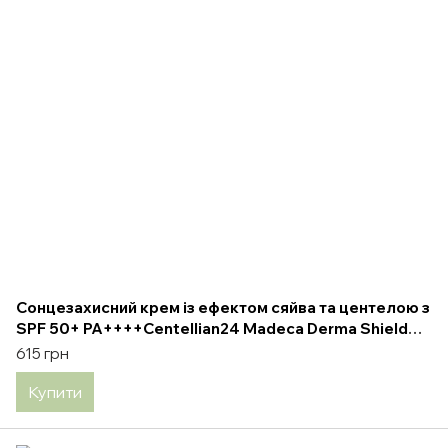
Cонцезахисний крем із ефектом сяйва та центелою з
SPF 50+ PA++++Centellian24 Madeca Derma Shield
Vital Dewy Sun Cream 50ml
615 грн
Купити