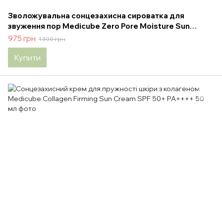
Зволожувальна сонцезахисна сироватка для
звуження пор Medicube Zero Pore Moisture Sun
Serum 50 мл
975 грн
1 300 грн
Купити