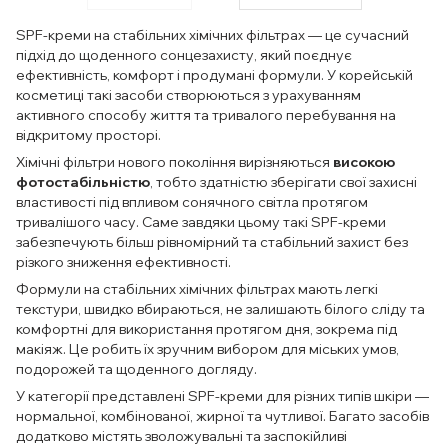
SPF-креми на стабільних хімічних фільтрах — це сучасний
підхід до щоденного сонцезахисту, який поєднує
ефективність, комфорт і продумані формули. У корейській
косметиці такі засоби створюються з урахуванням
активного способу життя та тривалого перебування на
відкритому просторі.
Хімічні фільтри нового покоління вирізняються
високою
фотостабільністю
, тобто здатністю зберігати свої захисні
властивості під впливом сонячного світла протягом
тривалішого часу. Саме завдяки цьому такі SPF-креми
забезпечують більш рівномірний та стабільний захист без
різкого зниження ефективності.
Формули на стабільних хімічних фільтрах мають легкі
текстури, швидко вбираються, не залишають білого сліду та
комфортні для використання протягом дня, зокрема під
макіяж. Це робить їх зручним вибором для міських умов,
подорожей та щоденного догляду.
У категорії представлені SPF-креми для різних типів шкіри —
нормальної, комбінованої, жирної та чутливої. Багато засобів
додатково містять зволожувальні та заспокійливі