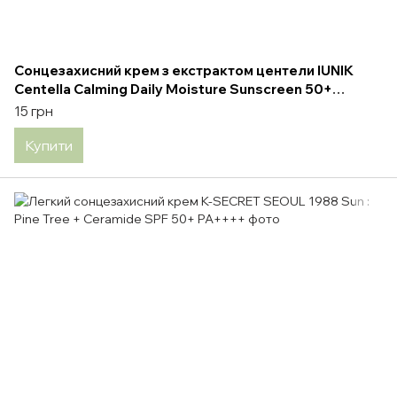
Сонцезахисний крем з екстрактом центели IUNIK
Centella Calming Daily Moisture Sunscreen 50+
PA++++ 60 ml
15 грн
Купити