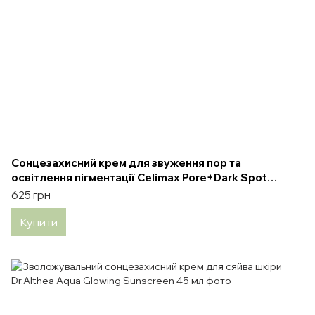
Сонцезахисний крем для звуження пор та
освітлення пігментації Celimax Pore+Dark Spot
Brightening Care Sunscreen 50 мл
625 грн
Купити