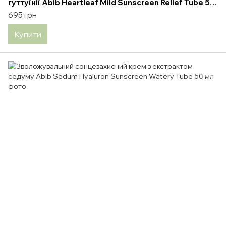
гуттуїнії Abib Heartleaf Mild Sunscreen Relief Tube 50
мл
695 грн
Купити