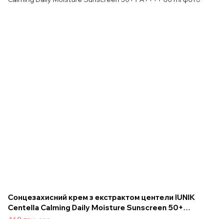
Сонцезахисний крем з екстрактом центели IUNIK
Centella Calming Daily Moisture Sunscreen 50+
PA++++ 60 ml