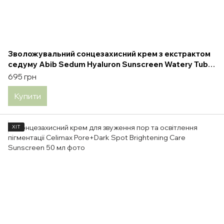
Зволожувальний сонцезахисний крем з екстрактом
седуму Abib Sedum Hyaluron Sunscreen Watery Tube
50 мл
695 грн
Купити
ХІТ