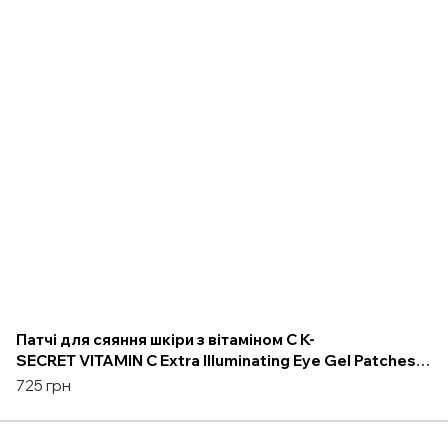
Патчі для сяяння шкіри з вітаміном С K-
SECRET VITAMIN C Extra Illuminating Eye Gel Patches,
60 шт
725 грн