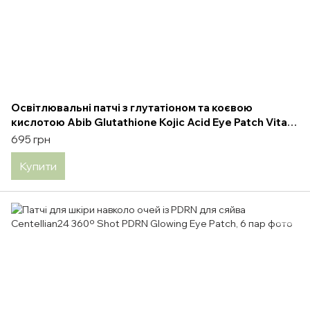
Освітлювальні патчі з глутатіоном та коєвою
кислотою Abib Glutathione Kojic Acid Eye Patch Vita
Jelly 90 г / 60 шт
695 грн
Купити