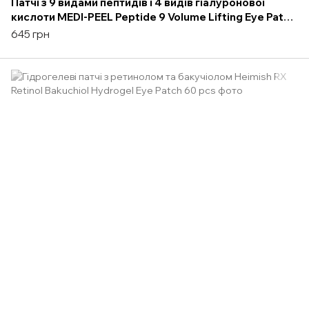
Патчі з 9 видами пептидів і 4 видів гіалуронової
кислоти MEDI-PEEL Peptide 9 Volume Lifting Eye Patch
Pro - 1pack (60pcs)
645 грн