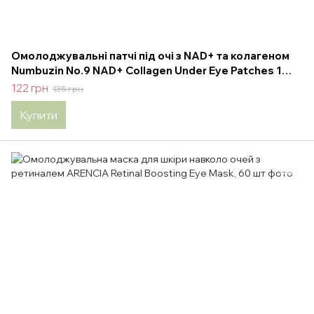
Омолоджувальні патчі під очі з NAD+ та колагеном
Numbuzin No.9 NAD+ Collagen Under Eye Patches 1
пара
122 грн
135 грн
Купити