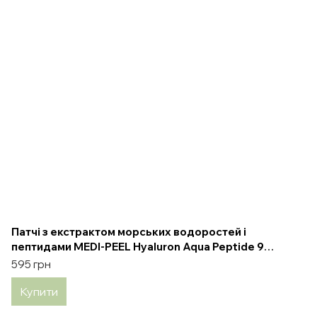
Патчі з екстрактом морських водоростей і
пептидами MEDI-PEEL Hyaluron Aqua Peptide 9
Ampoule Eye Patch, 60 шт
595 грн
Купити