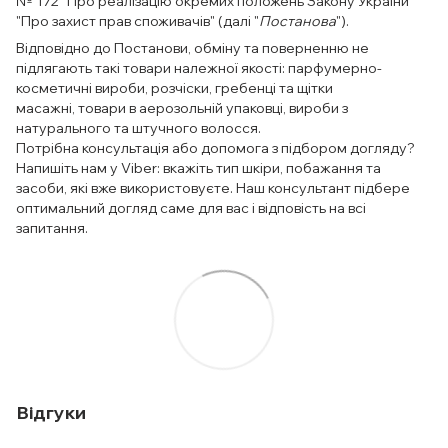
№ 172 "Про реалізацію окремих положень Закону України
"Про захист прав споживачів" (далі "
Постанова
").
Відповідно до Постанови, обміну та поверненню не
підлягають такі товари належної якості: парфумерно-
косметичні вироби, розчіски, гребенці та щітки
масажні, товари в аерозольній упаковці, вироби з
натурального та штучного волосся.
Потрібна консультація або допомога з підбором догляду?
Напишіть нам у Viber: вкажіть тип шкіри, побажання та
засоби, які вже використовуєте. Наш консультант підбере
оптимальний догляд саме для вас і відповість на всі
запитання.
Відгуки