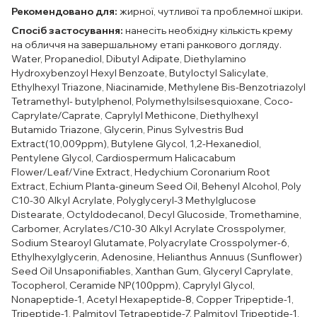
Рекомендовано для:
жирної, чутливої та проблемної шкіри.
Спосіб застосування:
нанесіть необхідну кількість крему
на обличчя на завершальному етапі ранкового догляду.
Water, Propanediol, Dibutyl Adipate, Diethylamino
Hydroxybenzoyl Hexyl Benzoate, Butyloctyl Salicylate,
Ethylhexyl Triazone, Niacinamide, Methylene Bis-Benzotriazolyl
Tetramethyl- butylphenol, Polymethylsilsesquioxane, Coco-
Caprylate/Caprate, Caprylyl Methicone, Diethylhexyl
Butamido Triazone, Glycerin, Pinus Sylvestris Bud
Extract(10,009ppm), Butylene Glycol, 1,2-Hexanediol,
Pentylene Glycol, Cardiospermum Halicacabum
Flower/Leaf/Vine Extract, Hedychium Coronarium Root
Extract, Echium Planta-gineum Seed Oil, Behenyl Alcohol, Poly
C10-30 Alkyl Acrylate, Polyglyceryl-3 Methylglucose
Distearate, Octyldodecanol, Decyl Glucoside, Tromethamine,
Carbomer, Acrylates/C10-30 Alkyl Acrylate Crosspolymer,
Sodium Stearoyl Glutamate, Polyacrylate Crosspolymer-6,
Ethylhexylglycerin, Adenosine, Helianthus Annuus (Sunflower)
Seed Oil Unsaponifiables, Xanthan Gum, Glyceryl Caprylate,
Tocopherol, Ceramide NP(100ppm), Caprylyl Glycol,
Nonapeptide-1, Acetyl Hexapeptide-8, Copper Tripeptide-1,
Tripeptide-1, Palmitoyl Tetrapeptide-7, Palmitoyl Tripeptide-1,