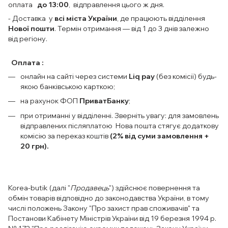
оплата
до 13:00
, відправлення цього ж дня.
- Доставка у
всі міста України
, де працюють відділення
Нової пошти
. Термін отримання — від 1 до 3 днів залежно
від регіону.
Оплата :
онлайн на сайті через системи
Liq pay
(без комісії) будь-
якою банківською карткою;
на рахунок ФОП
ПриватБанку
;
при отриманні у відділенні. Зверніть увагу: для замовлень
відправлених післяплатою Нова пошта стягує додаткову
комісію за переказ коштів
(2% від суми замовлення +
20 грн).
Korea-butik (далі "
Продавець
") здійснює повернення та
обмін товарів відповідно до законодавства України, в тому
числі положень Закону "Про захист прав споживачів" та
Постанови Кабінету Міністрів України від 19 березня 1994 р.