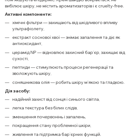
вибілює шкіру, не містить ароматизаторів і є cruelty-free.
Активні компоненти:
хімічні фільтри — захищають від шкідливого впливу
ультрафіолету,
екстракт соснової хвої — знімає запалення та діє як
антиоксидант,
церамід NP — відновлює захисний бар’єр, захищає від
сухості,
пептиди — стимулюють процеси регенерації та
зволожують шкіру,
соняшникова олія — робить шкіру м’якою та гладкою.
Дія засобу:
надійний захист від сонця і синього світла,
легка текстура без білих слідів,
зменшення почервонінь і запалень,
покращення стану проблемної шкіри,
живлення та підтримка бар’єрних функцій.