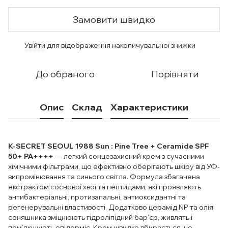
Замовити швидко
Увійти
для відображення накопичувальної знижки
%
До обраного
Порівняти
Опис
Склад
Характеристики
K-SECRET
SEOUL 1988 Sun : Pine Tree + Ceramide SPF
50+ PA++++
— легкий сонцезахисний крем з сучасними
хімічними фільтрами, що ефективно оберігають шкіру від УФ-
випромінювання та синього світла. Формула збагачена
екстрактом соснової хвої та пептидами, які проявляють
антибактеріальні, протизапальні, антиоксидантні та
регенерувальні властивості. Додатково церамід NP та олія
соняшника зміцнюють гідроліпідний бар’єр, живлять і
пом’якшують епідерміс. Крем швидко вбирається, не