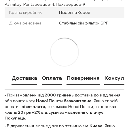
Palmitoyl Pentapeptide-4, Hexapeptide-9
Країна виробник
Південна Корея
Діюча речовина
Стабільні хім фільтри SPF
Доставка
Оплата
Повернення
Консульт
- При замовленні від
2000
гривень
доставка до відділення
або поштомату
Нової Пошти безкоштовна.
Якщо спосіб
оплати
-
післяплата,
то комісію Нової Пошти, за переказ
коштів
20 грн+2% від суми замовлення сплачує
Покупець.
- Відправлення з понеділка по пятницю з
м.Києва.
Якщо