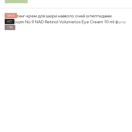
SALE
ХІТ
−5%