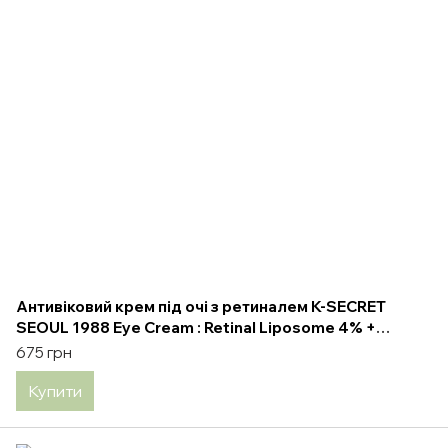
Антивіковий крем під очі з ретиналем K-SECRET
SEOUL 1988 Eye Cream : Retinal Liposome 4% +
Fermented Bean, 30 мл
675 грн
Купити