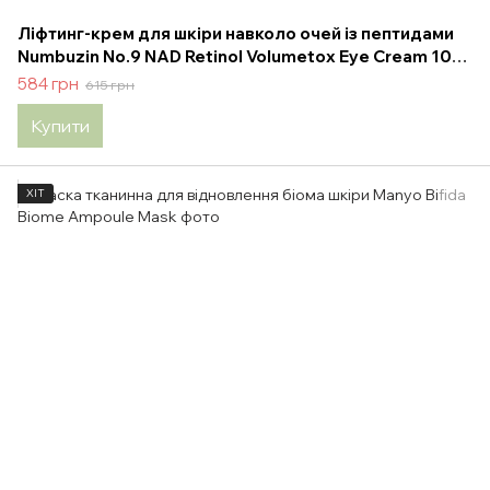
Ліфтинг-крем для шкіри навколо очей із пептидами
Numbuzin No.9 NAD Retinol Volumetox Eye Cream 10
ml
584 грн
615 грн
Купити
ХІТ