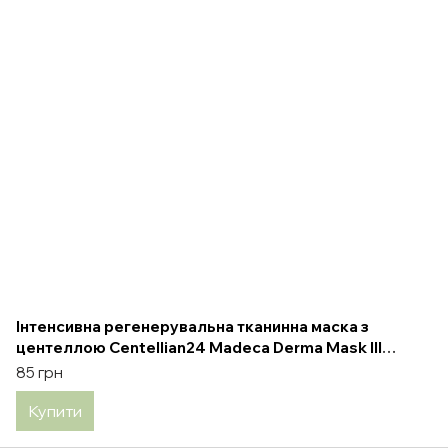
Інтенсивна регенерувальна тканинна маска з
центеллою Centellian24 Madeca Derma Mask III
Intensive Formula, 1 шт
85 грн
Купити