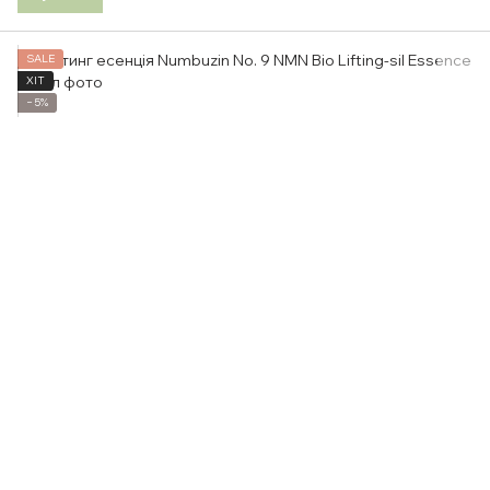
SALE
ХІТ
−5%