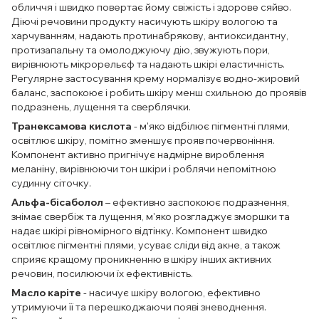
обличчя і швидко повертає йому свіжість і здорове сяйво.
Діючі речовини продукту насичують шкіру вологою та
харчуванням, надають протинабрякову, антиоксидантну,
протизапальну та омолоджуючу дію, звужують пори,
вирівнюють мікрорельєф та надають шкірі еластичність.
Регулярне застосування крему нормалізує водно-жировий
баланс, заспокоює і робить шкіру менш схильною до проявів
подразнень, лущення та сверблячки.
Транексамова кислота
- м'яко відбілює пігментні плями,
освітлює шкіру, помітно зменшує прояв почервоніння.
Компонент активно пригнічує надмірне вироблення
меланіну, вирівнюючи тон шкіри і роблячи непомітною
судинну сіточку.
Альфа-бісаболол
– ефективно заспокоює подразнення,
знімає свербіж та лущення, м'яко розгладжує зморшки та
надає шкірі рівномірного відтінку. Компонент швидко
освітлює пігментні плями, усуває сліди від акне, а також
сприяє кращому проникненню в шкіру інших активних
речовин, посилюючи їх ефективність.
Масло каріте
- насичує шкіру вологою, ефективно
утримуючи її та перешкоджаючи появі зневоднення.