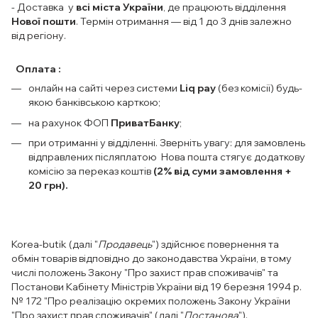
- Доставка у
всі міста України
, де працюють відділення
Нової пошти
. Термін отримання — від 1 до 3 днів залежно
від регіону.
Оплата :
онлайн на сайті через системи
Liq pay
(без комісії) будь-
якою банківською карткою;
на рахунок ФОП
ПриватБанку
;
при отриманні у відділенні. Зверніть увагу: для замовлень
відправлених післяплатою Нова пошта стягує додаткову
комісію за переказ коштів
(2% від суми замовлення +
20 грн).
Korea-butik (далі "
Продавець
") здійснює повернення та
обмін товарів відповідно до законодавства України, в тому
числі положень Закону "Про захист прав споживачів" та
Постанови Кабінету Міністрів України від 19 березня 1994 р.
№ 172 "Про реалізацію окремих положень Закону України
"Про захист прав споживачів" (далі "
Постанова
").