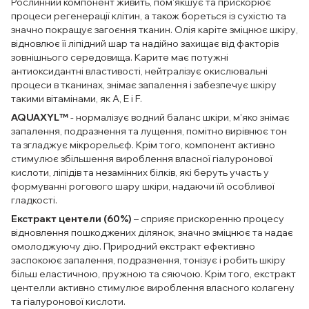
Рослинний компонент живить, пом'якшує та прискорює
процеси регенерації клітин, а також бореться із сухістю та
значно покращує загоєння тканин. Олія каріте зміцнює шкіру,
відновлює її ліпідний шар та надійно захищає від факторів
зовнішнього середовища. Карите має потужні
антиоксидантні властивості, нейтралізує окислювальні
процеси в тканинах, знімає запалення і забезпечує шкіру
такими вітамінами, як A, E і F.
AQUAXYL™
- нормалізує водний баланс шкіри, м'яко знімає
запалення, подразнення та лущення, помітно вирівнює тон
та згладжує мікрорельєф. Крім того, компонент активно
стимулює збільшення вироблення власної гіалуронової
кислоти, ліпідів та незамінних білків, які беруть участь у
формуванні рогового шару шкіри, надаючи їй особливої
гладкості.
Екстракт центели (60%)
– сприяє прискоренню процесу
відновлення пошкоджених ділянок, значно зміцнює та надає
омолоджуючу дію. Природний екстракт ефективно
заспокоює запалення, подразнення, тонізує і робить шкіру
більш еластичною, пружною та сяючою. Крім того, екстракт
центелли активно стимулює вироблення власного колагену
та гіалуронової кислоти.