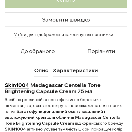
Купити
Замовити швидко
Увійти
для відображення накопичувальної знижки
%
До обраного
Порівняти
Опис
Характеристики
Skin1004
Madagascar Centella Tone
Brightening Capsule Cream 75 мл
Засіб на рослинній основі ефективно бореться з
пігментацією, освітлює шкіру та перешкоджає появі нових
плям.
Багатофункціональний освітлювальний і
зволожуючий крем для обличчя Madagascar Centella
Tone Brightening Capsule Cream
від корейського бренду
SKIN1004
активно усуває тьмяність шкіри, покращує колір