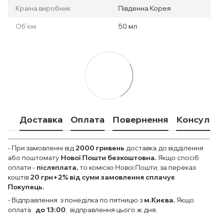
Країна виробник
Південна Корея
Об'єм
50 мл
Доставка
Оплата
Повернення
Консульт
- При замовленні від
2000
гривень
доставка до відділення
або поштомату
Нової Пошти безкоштовна.
Якщо спосіб
оплати
-
післяплата,
то комісію Нової Пошти, за переказ
коштів
20 грн+2% від суми замовлення сплачує
Покупець.
- Відправлення з понеділка по пятницю з
м.Києва.
Якщо
оплата
до 13:00
, відправлення цього ж дня.