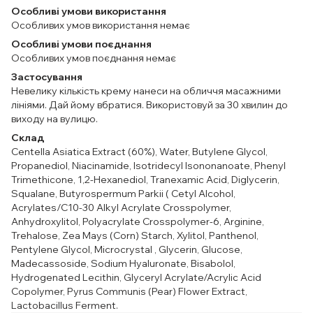
Особливі умови використання
Особливих умов використання немає
Особливі умови поєднання
Особливих умов поєднання немає
Застосування
Невелику кількість крему нанеси на обличчя масажними
лініями. Дай йому вбратися. Використовуй за 30 хвилин до
виходу на вулицю.
Склад
Centella Asiatica Extract (60%), Water, Butylene Glycol,
Propanediol, Niacinamide, Isotridecyl Isononanoate, Phenyl
Trimethicone, 1,2-Hexanediol, Tranexamic Acid, Diglycerin,
Squalane, Butyrospermum Parkii ( Cetyl Alcohol,
Acrylates/C10-30 Alkyl Acrylate Crosspolymer,
Anhydroxylitol, Polyacrylate Crosspolymer-6, Arginine,
Trehalose, Zea Mays (Corn) Starch, Xylitol, Panthenol,
Pentylene Glycol, Microcrystal , Glycerin, Glucose,
Madecassoside, Sodium Hyaluronate, Bisabolol,
Hydrogenated Lecithin, Glyceryl Acrylate/Acrylic Acid
Copolymer, Pyrus Communis (Pear) Flower Extract,
Lactobacillus Ferment.