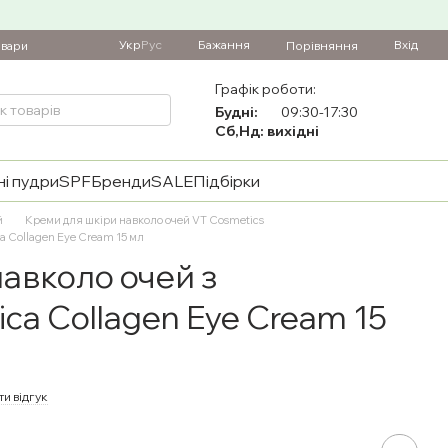
Укр
Рус
Бажання
Вхід
Порівняння
овари
Графік роботи:
Будні:
09:30-17:30
Сб,Нд: вихідні
і пудри
SPF
Бренди
SALE
Підбірки
й
Креми для шкіри навколо очей VT Cosmetics
a Collagen Eye Cream 15 мл
авколо очей з
ca Collagen Eye Cream 15
и відгук