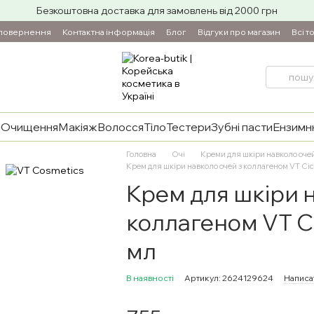
Безкоштовна доставка для замовлень від 2000 грн
 повернення
Контактна інформація
Блог
Відгуки про магазин
Всі т
и
Очищення
Макіяж
Волосся
Тіло
Тестери
Зубні пасти
Ензимнн
Головна
Очі
Креми для шкіри навколо оче
Крем для шкіри навколо очей з коллагеном VT Cic
Крем для шкіри н
коллагеном VT Ci
мл
В наявності
Артикул: 2624129624
Написат