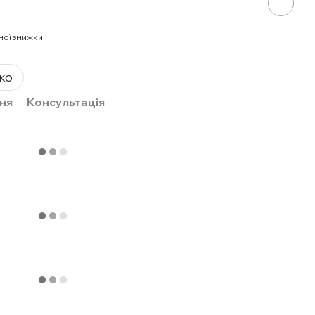
ної знижки
ко
ня
Консультація