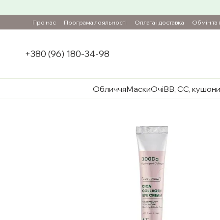
Перейти до основного контенту
Про нас
Програма лояльності
Оплата і доставка
Обмін та
+380 (96) 180-34-98
Обличчя
Маски
Очі
BB, CC, кушон