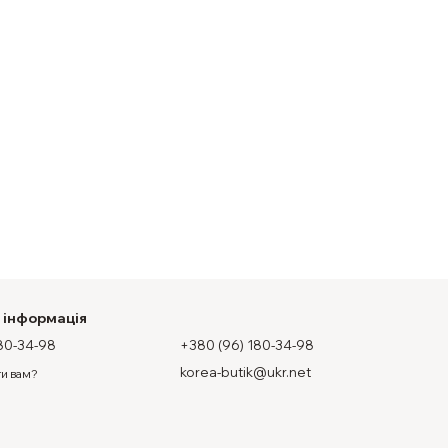
 інформація
80-34-98
+380 (96) 180-34-98
korea-butik@ukr.net
и вам?