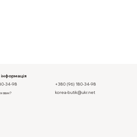
 інформація
80-34-98
+380 (96) 180-34-98
korea-butik@ukr.net
и вам?