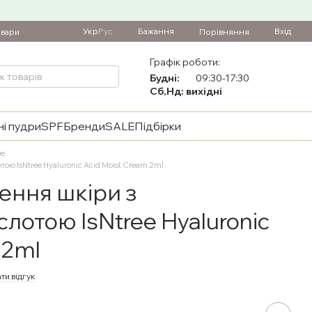
Укр
Рус
Бажання
Вхід
Порівняння
овари
Графік роботи:
Будні:
09:30-17:30
Сб,Нд: вихідні
і пудри
SPF
Бренди
SALE
Підбірки
ee
ою IsNtree Hyaluronic Acid Moist Cream 2ml
ення шкіри з
лотою IsNtree Hyaluronic
 2ml
ти відгук