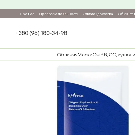
Перейти до основного контенту
Про нас
Програма лояльності
Оплата і доставка
Обмін та
+380 (96) 180-34-98
Обличчя
Маски
Очі
BB, CC, кушон