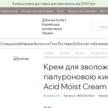
Безкоштовна доставка для замовлень від 2000 грн
 повернення
Контактна інформація
Блог
Відгуки про магазин
Всі т
и
Очищення
Макіяж
Волосся
Тіло
Тестери
Зубні пасти
Ензимнн
Головна
Тестери
Тестери
Тестери Isntr
Крем для зволоження шкіри з гіалуроновою кислот
Крем для зволож
гіалуроновою кис
Acid Moist Cream
В наявності
Артикул: 1855066826
Написа