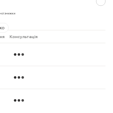
ної знижки
ко
ня
Консультація