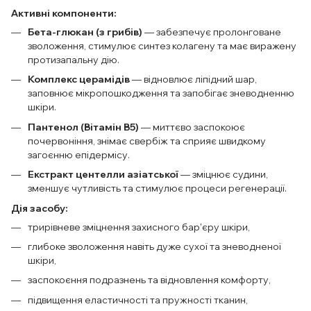
Активні компоненти:
Бета-глюкан (з грибів)
— забезпечує пролонговане
зволоження, стимулює синтез колагену та має виражену
протизапальну дію.
Комплекс церамідів
— відновлює ліпідний шар,
заповнює мікропошкодження та запобігає зневодненню
шкіри.
Пантенол (Вітамін В5)
— миттєво заспокоює
почервоніння, знімає свербіж та сприяє швидкому
загоєнню епідермісу.
Екстракт центелли азіатської
— зміцнює судини,
зменшує чутливість та стимулює процеси регенерації.
Дія засобу:
трирівневе зміцнення захисного бар'єру шкіри,
глибоке зволоження навіть дуже сухої та зневодненої
шкіри,
заспокоєння подразнень та відновлення комфорту,
підвищення еластичності та пружності тканин,