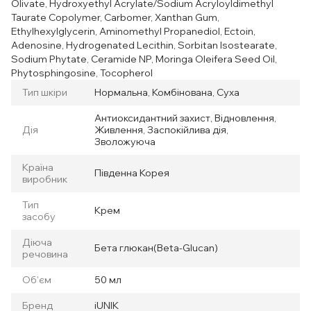
Olivate, Hydroxyethyl Acrylate/Sodium Acryloyldimethyl
Taurate Copolymer, Carbomer, Xanthan Gum,
Ethylhexylglycerin, Aminomethyl Propanediol, Ectoin,
Adenosine, Hydrogenated Lecithin, Sorbitan Isostearate,
Sodium Phytate, Ceramide NP, Moringa Oleifera Seed Oil,
Phytosphingosine, Tocopherol
Тип шкіри
Нормальна, Комбінована, Суха
Антиоксидантний захист, Відновлення,
Дія
Живлення, Заспокійлива дія,
Зволожуюча
Країна
Південна Корея
виробник
Тип
Крем
засобу
Діюча
Бета глюкан(Beta-Glucan)
речовина
Об'єм
50 мл
Бренд
iUNIK