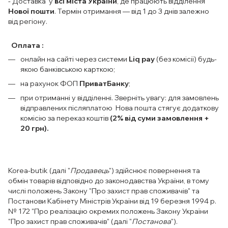
- Доставка у
всі міста України
, де працюють відділення
Нової пошти
. Термін отримання — від 1 до 3 днів залежно
від регіону.
Оплата :
онлайн на сайті через системи
Liq pay
(без комісії) будь-
якою банківською карткою;
на рахунок ФОП
ПриватБанку
;
при отриманні у відділенні. Зверніть увагу: для замовлень
відправлених післяплатою Нова пошта стягує додаткову
комісію за переказ коштів
(2% від суми замовлення +
20 грн).
Korea-butik (далі "
Продавець
") здійснює повернення та
обмін товарів відповідно до законодавства України, в тому
числі положень Закону "Про захист прав споживачів" та
Постанови Кабінету Міністрів України від 19 березня 1994 р.
№ 172 "Про реалізацію окремих положень Закону України
"Про захист прав споживачів" (далі "
Постанова
").