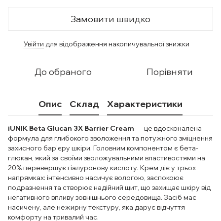
Замовити швидко
Увійти
для відображення накопичувальної знижки
%
До обраного
Порівняти
Опис
Склад
Характеристики
iUNIK Beta Glucan 3X Barrier Cream
— це вдосконалена
формула для глибокого зволоження та потужного зміцнення
захисного бар’єру шкіри. Головним компонентом є бета-
глюкан, який за своїми зволожувальними властивостями на
20% перевершує гіалуронову кислоту. Крем діє у трьох
напрямках: інтенсивно насичує вологою, заспокоює
подразнення та створює надійний щит, що захищає шкіру від
негативного впливу зовнішнього середовища. Засіб має
насичену, але нежирну текстуру, яка дарує відчуття
комфорту на тривалий час.