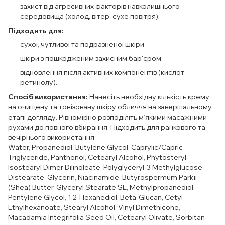
захист від агресивних факторів навколишнього
середовища (холод, вітер, сухе повітря).
Підходить для:
сухої, чутливої та подразненої шкіри,
шкіри з пошкодженим захисним бар'єром,
відновлення після активних компонентів (кислот,
ретинолу).
Спосіб використання:
Нанесіть необхідну кількість крему
на очищену та тонізовану шкіру обличчя на завершальному
етапі догляду. Рівномірно розподіліть м’якими масажними
рухами до повного вбирання. Підходить для ранкового та
вечірнього використання.
Water, Propanediol, Butylene Glycol, Caprylic/Capric
Triglyceride, Panthenol, Cetearyl Alcohol, Phytosteryl
Isostearyl Dimer Dilinoleate, Polyglyceryl-3 Methylglucose
Distearate, Glycerin, Niacinamide, Butyrospermum Parkii
(Shea) Butter, Glyceryl Stearate SE, Methylpropanediol,
Pentylene Glycol, 1,2-Hexanediol, Beta-Glucan, Cetyl
Ethylhexanoate, Stearyl Alcohol, Vinyl Dimethicone,
Macadamia Integrifolia Seed Oil, Cetearyl Olivate, Sorbitan