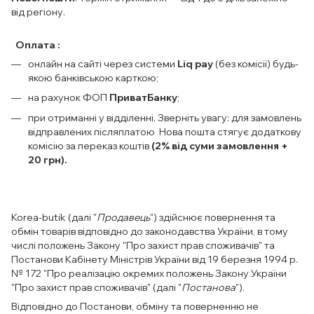
від регіону.
Оплата :
онлайн на сайті через системи
Liq pay
(без комісії) будь-
якою банківською карткою;
на рахунок ФОП
ПриватБанку
;
при отриманні у відділенні. Зверніть увагу: для замовлень
відправлених післяплатою Нова пошта стягує додаткову
комісію за переказ коштів
(2% від суми замовлення +
20 грн).
Korea-butik (далі "
Продавець
") здійснює повернення та
обмін товарів відповідно до законодавства України, в тому
числі положень Закону "Про захист прав споживачів" та
Постанови Кабінету Міністрів України від 19 березня 1994 р.
№ 172 "Про реалізацію окремих положень Закону України
"Про захист прав споживачів" (далі "
Постанова
").
Відповідно до Постанови, обміну та поверненню не