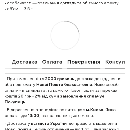
• особливості — поєднання догляду та об’ємного ефекту
• обʼєм — 3,5 г
Доставка
Оплата
Повернення
Консульт
- При замовленні від
2000
гривень
доставка до відділення
або поштомату
Нової Пошти безкоштовна.
Якщо спосіб
оплати
-
післяплата,
то комісію Нової Пошти, за переказ
коштів
20 грн+2% від суми замовлення сплачує
Покупець.
- Відправлення з понеділка по пятницю з
м.Києва.
Якщо
оплата
до 13:00
, відправлення цього ж дня.
- Доставка у
всі міста України
, де працюють відділення
Нової пошти
. Термін отримання — від 1 до 3 днів залежно