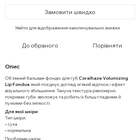
Замовити швидко
Увійти
для відображення накопичувальної знижки
%
До обраного
Порівняти
Опис
Об’ємний бальзам-фондю для губ
Coralhaze Volumizing
Lip Fondue
який поєднує догляд, м’який відтінок і ефект
візуального збільшення. Тануча текстура рівномірно
покриває губи, зволожує та робить їх більш гладкими й
пухкими без липкості.
Для якої шкіри
Тип шкіри:
• суха
• нормальна
Проблеми шкіри: