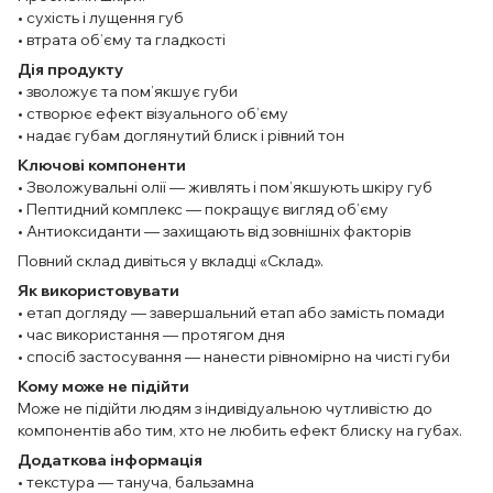
• сухість і лущення губ
• втрата об’єму та гладкості
Дія продукту
• зволожує та пом’якшує губи
• створює ефект візуального об’єму
• надає губам доглянутий блиск і рівний тон
Ключові компоненти
• Зволожувальні олії — живлять і пом’якшують шкіру губ
• Пептидний комплекс — покращує вигляд об’єму
• Антиоксиданти — захищають від зовнішніх факторів
Повний склад дивіться у вкладці «Склад».
Як використовувати
• етап догляду — завершальний етап або замість помади
• час використання — протягом дня
• спосіб застосування — нанести рівномірно на чисті губи
Кому може не підійти
Може не підійти людям з індивідуальною чутливістю до
компонентів або тим, хто не любить ефект блиску на губах.
Додаткова інформація
• текстура — тануча, бальзамна