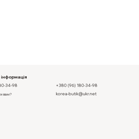
 інформація
80-34-98
+380 (96) 180-34-98
korea-butik@ukr.net
и вам?