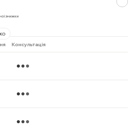
ної знижки
ко
ня
Консультація