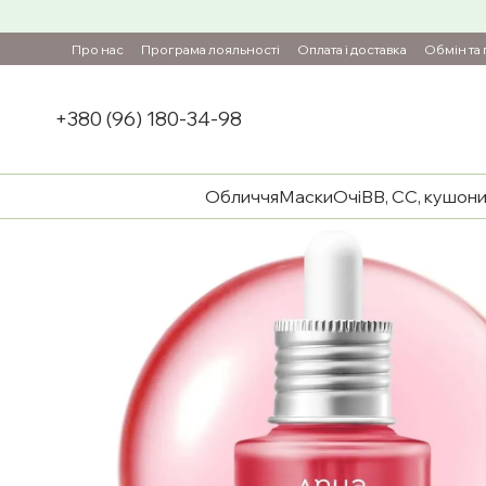
Перейти до основного контенту
Про нас
Програма лояльності
Оплата і доставка
Обмін та
+380 (96) 180-34-98
Обличчя
Маски
Очі
BB, CC, кушон