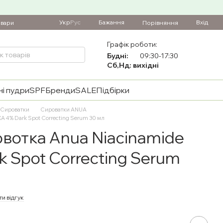
Укр
Рус
Бажання
Вхід
Порівняння
овари
Графік роботи:
Будні:
09:30-17:30
Сб,Нд: вихідні
і пудри
SPF
Бренди
SALE
Підбірки
Сироватки
Сироватки ANUA
A 4% Dark Spot Correcting Serum 30 мл
вотка Anua Niacinamide
k Spot Correcting Serum
и відгук