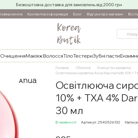
Безкоштовна доставка для замовлень від 2000 грн
 повернення
Контактна інформація
Блог
Відгуки про магазин
Всі т
и
Очищення
Макіяж
Волосся
Тіло
Тестери
Зубні пасти
Ензимнн
Головна
Обличчя
Есенції та сироватки
Освітлююча сировотка Anua Niacinamide 10% + TX
Освітлююча сиро
10% + TXA 4% Dar
30 мл
В наявності
Артикул: 2540526132
Написат