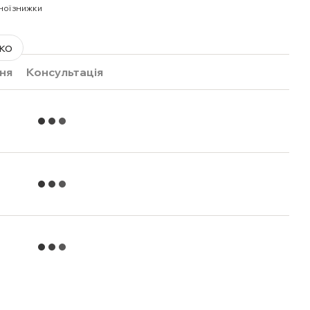
ної знижки
ко
ня
Консультація