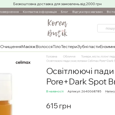
Безкоштовна доставка для замовлень від 2000 грн
 повернення
Контактна інформація
Блог
Відгуки про магазин
Всі т
и
Очищення
Макіяж
Волосся
Тіло
Тестери
Зубні пасти
Ензимнн
Головна
Обличчя
Тонери, місти, пілінг пед
Освітлюючі пади з кислотами Celimax Pore+Dark S
Освітлюючі пади
Pore+Dark Spot B
В наявності
Артикул: 2640068785
Написа
615 грн