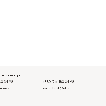
 інформація
80-34-98
+380 (96) 180-34-98
korea-butik@ukr.net
и вам?