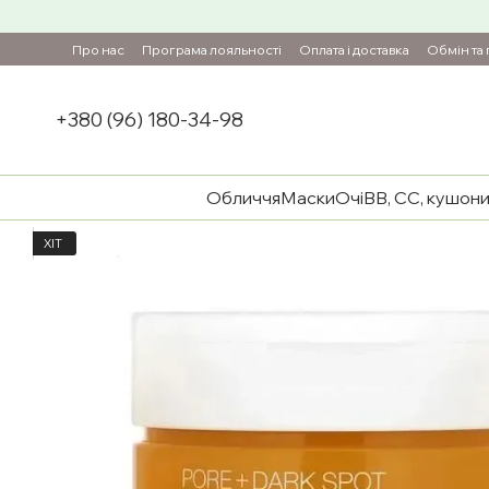
Перейти до основного контенту
Про нас
Програма лояльності
Оплата і доставка
Обмін та
+380 (96) 180-34-98
Обличчя
Маски
Очі
BB, CC, кушон
ХІТ