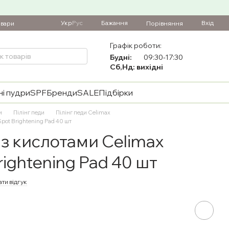
Укр
Рус
Бажання
Вхід
Порівняння
овари
Графік роботи:
Будні:
09:30-17:30
Сб,Нд: вихідні
і пудри
SPF
Бренди
SALE
Підбірки
и
Пілінг педи
Пілінг педи Celimax
pot Brightening Pad 40 шт
 з кислотами Celimax
rightening Pad 40 шт
ти відгук