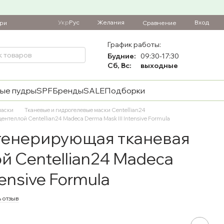
Укр
Рус
Желания
Вход
Сравнение
ари
График работы:
Будние:
09:30-17:30
Сб, Вс:
выходные
ые пудры
SPF
Бренды
SALE
Подборки
маски
Тканевые и гидрогелевые маски Centellian24
нтеллой Centellian24 Madeca Derma Mask III Intensive Formula
генерирующая тканевая
й Centellian24 Madeca
tensive Formula
 отзыв