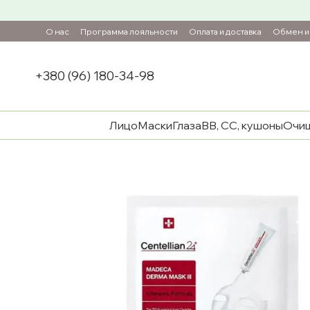
Перейти к основному контенту
О нас
Программа лояльности
Оплата и доставка
Обмен и 
+380 (96) 180-34-98
Лицо
Маски
Глаза
ВВ, СС, кушоны
Очи