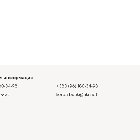
ая информация
80-34-98
+380 (96) 180-34-98
korea-butik@ukr.net
 вам?