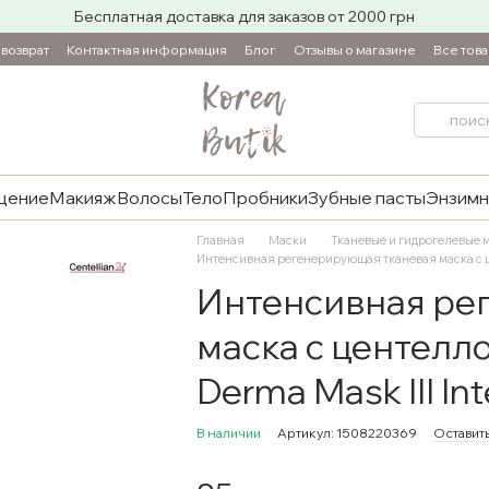
Бесплатная доставка для заказов от 2000 грн
возврат
Контактная информация
Блог
Отзывы о магазине
Все тов
щение
Макияж
Волосы
Тело
Пробники
Зубные пасты
Энзимн
Главная
Маски
Тканевые и гидрогелевые 
Интенсивная регенерирующая тканевая маска с це
Интенсивная ре
маска с центелло
Derma Mask III In
В наличии
Артикул: 1508220369
Оставить