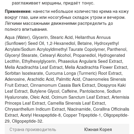
разглаживает морщины, придаёт тонус.
Применение:
нанести небольшое количество крема на кожу
вокруг глаз, шеи или носогубных складок утром и вечером.
Лёгкими массажными движениями распределить до
полного впитывания.
Aqua (Water), Glycerin, Stearic Acid, Helianthus Annuus
(Sunflower) Seed Oil, 1,2-Hexanediol, Betaine, Hydroxyethyl
Acrylate/Sodium Acryloyldimethyl Taurate Copolymer, Panthenol,
Glyceryl Stearate, Cetearyl Alcohol, Propanediol, Hydrogenated
Lecithin, Ethylhexylglycerin, Phaseolus Angularis Seed Extract,
Melia Azadirachta Leaf Extract, Melia Azadirachta Flower Extract,
Sorbitan Isostearate, Curcuma Longa (Turmeric) Root Extract,
Adenosine, Arachidic Acid, Palmitic Acid, Chaenomeles Sinensis
Fruit Extract, Cinnamomum Cassia Bark Extract, Diospyros Kaki
Leaf Extract, Butylene Glycol, Caffeine, Pantolactone, Sodium
Hyaluronate, Oleic Acid, Ocimum Sanctum Leaf Extract, Artemisia
Princeps Leaf Extract, Camellia Sinensis Leaf Extract,
Chrysanthellum Indicum Extract, Niacinamide, Corallina Officinalis
Extract, Acetyl Hexapeptide-8, Copper Tripeptide-1, Oligopeptide-
29, Oligopeptide-32.
Страна производитель
Южная Корея