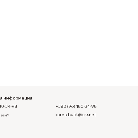
ая информация
80-34-98
+380 (96) 180-34-98
korea-butik@ukr.net
 вам?