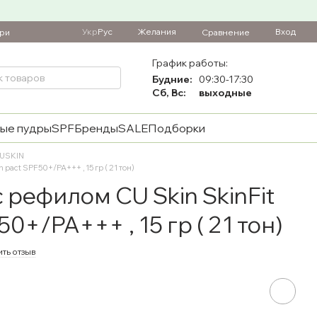
Укр
Рус
Желания
Вход
Сравнение
ари
График работы:
Будние:
09:30-17:30
Сб, Вс:
выходные
ые пудры
SPF
Бренды
SALE
Подборки
CUSKIN
pact SPF50+/PA+++ , 15 гр ( 21 тон)
 рефилом CU Skin SkinFit
0+/PA+++ , 15 гр ( 21 тон)
ть отзыв