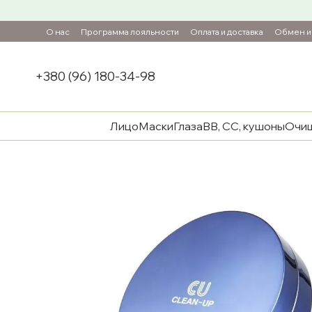
Перейти к основному контенту
О нас
Программа лояльности
Оплата и доставка
Обмен и 
+380 (96) 180-34-98
Лицо
Маски
Глаза
ВВ, СС, кушоны
Очи