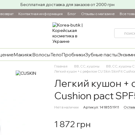
Бесплатная доставка для заказов от 2000 грн
возврат
Контактная информация
Блог
Отзывы о магазине
Все тов
щение
Макияж
Волосы
Тело
Пробники
Зубные пасты
Энзимн
Главная
ВВ, СС, кушоны
ВВ, СС, кушоны 
Легкий кушон + c рефилом CU Skin SkinFit Cushion 
Легкий кушон + c
Cushion pact SPF5
Нет в наличии
Артикул: 1418551911
Остави
1 872 грн