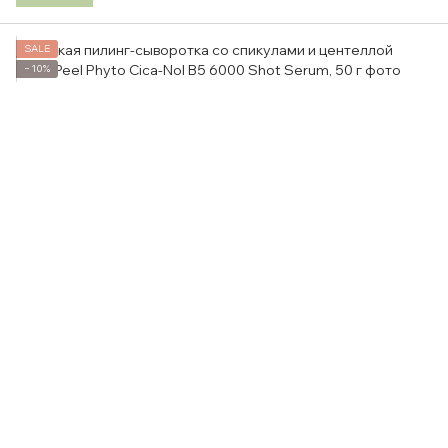
SALE
−10%