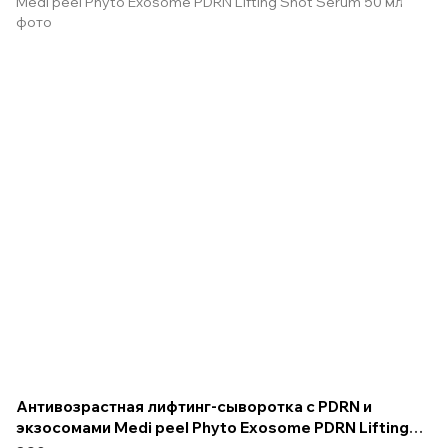
Антивозрастная лифтинг-сыворотка с PDRN и
экзосомами Medi peel Phyto Exosome PDRN Lifting