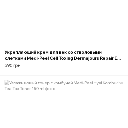
Укрепляющий крем для век со стволовыми
клетками Medi-Peel Cell Toxing Dermajours Repair Eye
Cream 30 ml
595 грн