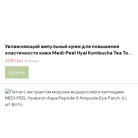
Увлажняющий ампульный крем для повышения
эластичности кожи Medi-Peel Hyal Kombucha Tea Tox
Cream 50 ml
608 грн
675 грн
Купить