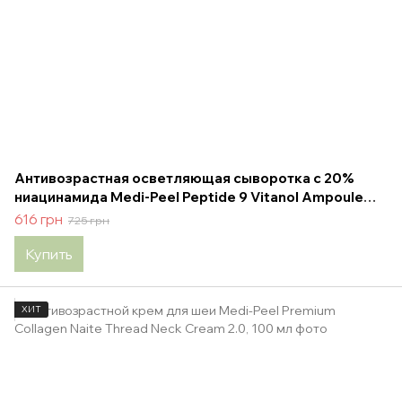
Антивозрастная осветляющая сыворотка c 20%
ниацинамида Medi-Peel Peptide 9 Vitanol Ampoule
Pro, 30 мл
616 грн
725 грн
Купить
ХИТ