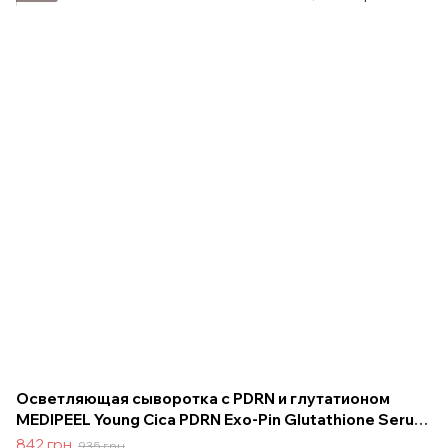
Осветляющая сыворотка с PDRN и глутатионом
MEDIPEEL Young Cica PDRN Exo-Pin Glutathione Serum,
50 мл
842 грн
935 грн