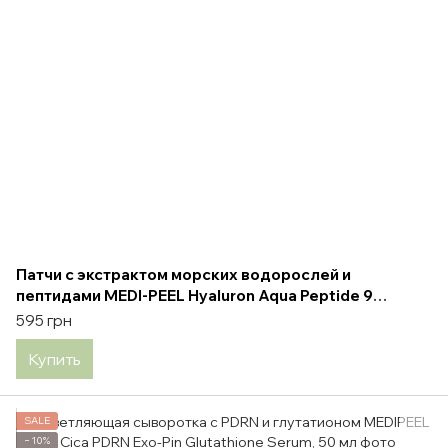
Патчи с экстрактом морских водорослей и
пептидами MEDI-PEEL Hyaluron Aqua Peptide 9
Ampoule Eye Patch, 60 шт
595 грн
Купить
SALE
−10%