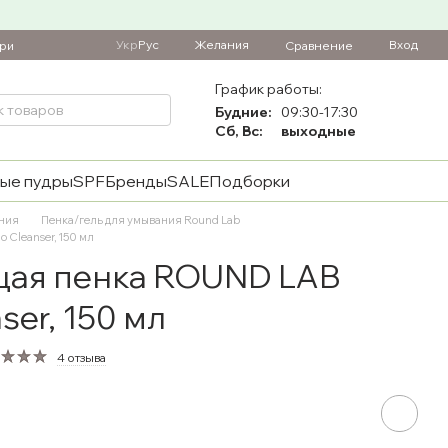
Укр
Рус
Желания
Вход
Сравнение
ари
График работы:
Будние:
09:30-17:30
Сб, Вс:
выходные
ые пудры
SPF
Бренды
SALE
Подборки
ания
Пенка/гель для умывания Round Lab
Cleanser, 150 мл
ая пенка ROUND LAB
ser, 150 мл
4 отзыва