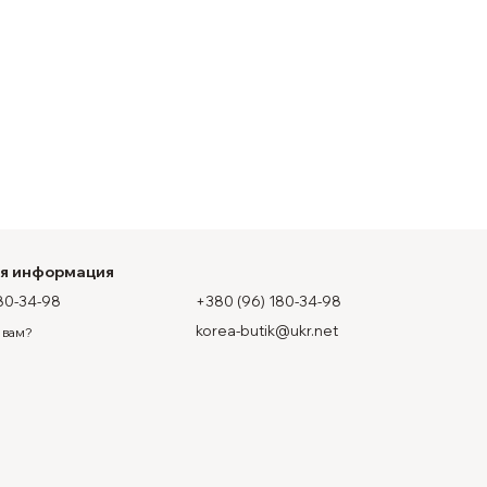
ая информация
80-34-98
+380 (96) 180-34-98
korea-butik@ukr.net
 вам?