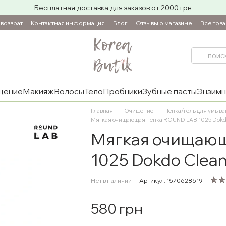
Бесплатная доставка для заказов от 2000 грн
возврат
Контактная информация
Блог
Отзывы о магазине
Все тов
щение
Макияж
Волосы
Тело
Пробники
Зубные пасты
Энзимн
Главная
Очищение
Пенка/гель для умыв
Мягкая очищающая пенка ROUND LAB 1025 Dokdo 
Мягкая очищающ
1025 Dokdo Clean
Нет в наличии
Артикул: 1570628519
580 грн