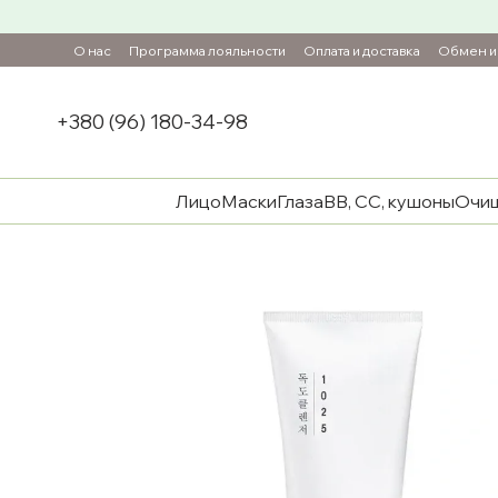
Перейти к основному контенту
О нас
Программа лояльности
Оплата и доставка
Обмен и 
+380 (96) 180-34-98
Лицо
Маски
Глаза
ВВ, СС, кушоны
Очи