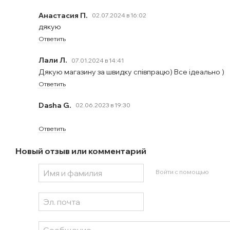
Анастасия П.
02.07.2024 в 16:02
дякую
Ответить
Лали Л.
07.01.2024 в 14:41
Дякую магазину за швидку співпрацю) Все ідеально )
Ответить
Dasha G.
02.06.2023 в 19:30
Ответить
Новый отзыв или комментарий
Войти с помощью