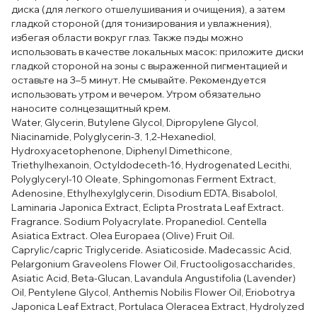
диска (для легкого отшелушивания и очищения), а затем
гладкой стороной (для тонизирования и увлажнения),
избегая области вокруг глаз. Также пэды можно
использовать в качестве локальных масок: приложите диски
гладкой стороной на зоны с выраженной пигментацией и
оставьте на 3–5 минут. Не смывайте. Рекомендуется
использовать утром и вечером. Утром обязательно
наносите солнцезащитный крем.
Water, Glycerin, Butylene Glycol, Dipropylene Glycol,
Niacinamide, Polyglycerin-3, 1,2-Hexanediol,
Hydroxyacetophenone, Diphenyl Dimethicone,
Triethylhexanoin, Octyldodeceth-16, Hydrogenated Lecithi,
Polyglyceryl-10 Oleate, Sphingomonas Ferment Extract,
Adenosine, Ethylhexylglycerin, Disodium EDTA, Bisabolol,
Laminaria Japonica Extract, Eclipta Prostrata Leaf Extract.
Fragrance. Sodium Polyacrylate. Propanediol. Centella
Asiatica Extract. Olea Europaea (Olive) Fruit Oil.
Caprylic/capric Triglyceride. Asiaticoside. Madecassic Acid,
Pelargonium Graveolens Flower Oil, Fructooligosaccharides,
Asiatic Acid, Beta-Glucan, Lavandula Angustifolia (Lavender)
Oil, Pentylene Glycol, Anthemis Nobilis Flower Oil, Eriobotrya
Japonica Leaf Extract, Portulaca Oleracea Extract, Hydrolyzed