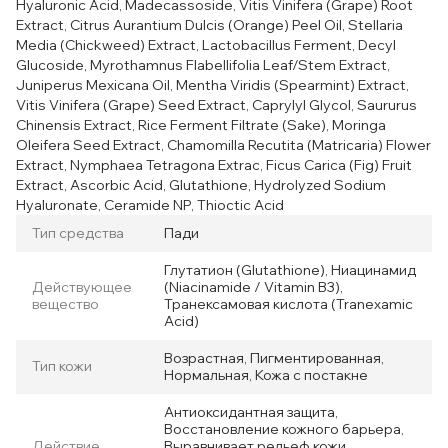
Hyaluronic Acid, Madecassoside, Vitis Vinifera (Grape) Root
Extract, Citrus Aurantium Dulcis (Orange) Peel Oil, Stellaria
Media (Chickweed) Extract, Lactobacillus Ferment, Decyl
Glucoside, Myrothamnus Flabellifolia Leaf/Stem Extract,
Juniperus Mexicana Oil, Mentha Viridis (Spearmint) Extract,
Vitis Vinifera (Grape) Seed Extract, Caprylyl Glycol, Saururus
Chinensis Extract, Rice Ferment Filtrate (Sake), Moringa
Oleifera Seed Extract, Chamomilla Recutita (Matricaria) Flower
Extract, Nymphaea Tetragona Extrac, Ficus Carica (Fig) Fruit
Extract, Ascorbic Acid, Glutathione, Hydrolyzed Sodium
Hyaluronate, Ceramide NP, Thioctic Acid
Тип средства
Пади
Глутатион (Glutathione), Ниацинамид
Действующее
(Niacinamide / Vitamin B3),
вещество
Транексамовая кислота (Tranexamic
Acid)
Возрастная, Пигментированная,
Тип кожи
Нормальная, Кожа с постакне
Антиоксидантная защита,
Восстановление кожного барьера,
Действие
Выравнивает рельеф кожи,