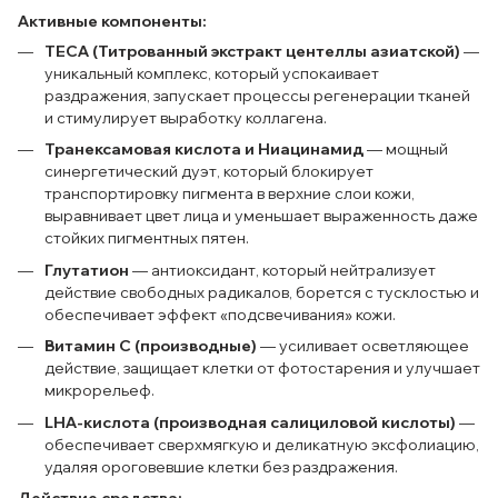
Активные компоненты:
TECA (Титрованный экстракт центеллы азиатской)
—
уникальный комплекс, который успокаивает
раздражения, запускает процессы регенерации тканей
и стимулирует выработку коллагена.
Транексамовая кислота и Ниацинамид
— мощный
синергетический дуэт, который блокирует
транспортировку пигмента в верхние слои кожи,
выравнивает цвет лица и уменьшает выраженность даже
стойких пигментных пятен.
Глутатион
— антиоксидант, который нейтрализует
действие свободных радикалов, борется с тусклостью и
обеспечивает эффект «подсвечивания» кожи.
Витамин С (производные)
— усиливает осветляющее
действие, защищает клетки от фотостарения и улучшает
микрорельеф.
LHA-кислота (производная салициловой кислоты)
—
обеспечивает сверхмягкую и деликатную эксфолиацию,
удаляя ороговевшие клетки без раздражения.
Действие средства: