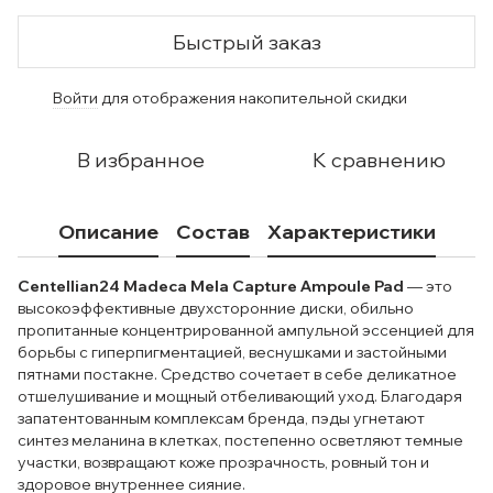
Быстрый заказ
Войти
для отображения накопительной скидки
%
В избранное
К сравнению
Описание
Состав
Характеристики
Centellian24 Madeca Mela Capture Ampoule Pad
— это
высокоэффективные двухсторонние диски, обильно
пропитанные концентрированной ампульной эссенцией для
борьбы с гиперпигментацией, веснушками и застойными
пятнами постакне. Средство сочетает в себе деликатное
отшелушивание и мощный отбеливающий уход. Благодаря
запатентованным комплексам бренда, пэды угнетают
синтез меланина в клетках, постепенно осветляют темные
участки, возвращают коже прозрачность, ровный тон и
здоровое внутреннее сияние.