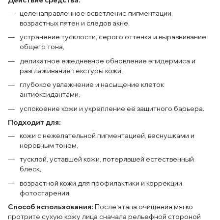
целенаправленное осветление пигментации,
возрастных пятен и следов акне,
устранение тусклости, серого оттенка и выравнивание
общего тона,
деликатное ежедневное обновление эпидермиса и
разглаживание текстуры кожи,
глубокое увлажнение и насыщение клеток
антиоксидантами,
успокоение кожи и укрепление её защитного барьера.
Подходит для:
кожи с нежелательной пигментацией, веснушками и
неровным тоном,
тусклой, уставшей кожи, потерявшей естественный
блеск,
возрастной кожи для профилактики и коррекции
фотостарения.
Способ использования:
После этапа очищения мягко
протрите сухую кожу лица сначала рельефной стороной