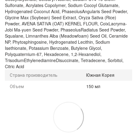
Sulfonate, Acrylates Copolymer, Sodium Cocoyl Glutamate,
Hydrogenated Coconut Acid, PhaseolusAngularis Seed Powder,
Glycine Max (Soybean) Seed Extract, Oryza Sativa (Rice)
Powder, AVENA SATIVA (OAT) KERNEL FLOUR, CoixLacryma-
Jobi Ma-yuen Seed Powder, PhaseolusRadiatus Seed Powder,
Squalane, Limnanthes Alba (Meadowfoam) Seed Oil, Ceramide
NP, Phytosphingosine, Hydrogenated Lecithin, Sodium
Isethionate, Potassium Benzoate, Butylene Glycol,
Polyquaternium-67, Hexadecene, 1,2-Hexanediol,
TrisodiumEthylenediamineDisuccinate, Tetradecene, Sorbitol,
Citric Acid
Страна производитель
Южная Корея
Объем
150 мл