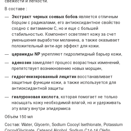
свежести и легкости.
В составе :
Экстракт черных соевых бобов
является отличным
борцом с радикалами, его антиоксидантное свойство
сходно с витамином С, но и еще с большей
стабильностью. Компонент осветляет кожу за счет
уменьшения выработки меланина, а также оказывает
положительный анти-age эффект для кожи.
церамиды NP
укрепляют гидролипидный барьер кожи,
аденозин
замедляет процесс возрастных изменений,
препятствует возникновению новых морщин,
гидрогенизированный лецитин
восстанавливает
защитные функции кожи, а также используется для
антиоксидантной защиты
гиалуроновая кислота
, которая помогает не только
насыщать кожу необходимой влагой, но и удерживать
эту влагу внутри эпидермиса
Объём 150 мл
Состав: Water, Glycerin, Sodium Cocoyl Isethionate, Potassium
CocoylGlycinate, Cetearyl Alcohol, Sodium C14-16 Olefin