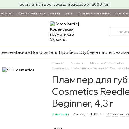
Бесплатная доставка для заказов от 2000 грн
возврат
Контактная информация
Блог
Отзывы о магазине
Все тов
щение
Макияж
Волосы
Тело
Пробники
Зубные пасты
Энзимн
Главная
Макияж
Макияж VT Cosmetics
Плампер для губ с микроиглами – VT Cosmetics Ree
Плампер для губ
Cosmetics Reedle
Beginner, 4,3 г
В наличии
Артикул: id_1554
Оставить отз