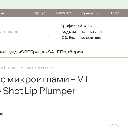
Укр
Рус
Желания
Вход
Сравнение
ари
График работы:
Будние:
09:30-17:30
Сб, Вс:
выходные
ые пудры
SPF
Бренды
SALE
Подборки
dle Shot Lip Plumper Beginner, 4,3 г
 с микроиглами – VT
 Shot Lip Plumper
ыв