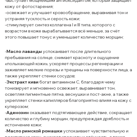
-выступает мощнейшим антиоксидантом, который защищает
кожу от фотостарения;
-освежает и улучшает кровообращение, выравнивая тон и
устраняя тусклость и серость кожи;
-стимулирует синтез коллагена I и III типа, которого с
возрастом в коже вырабатывается всё меньше, за счёт
этого повышает тонус и уменьшает количество морщин;
-
Масло лаванды
успокаивает после длительного
пребывания на солнце, снимает красноту и ощущение
«полыхающей кожи», ускоряет процессы регенерации и
заживляет мелкие порезы и трещины на поверхности лица, а
также укрепляет стенки сосудов;
-
Экстракт киви
богат витамином С, благодаря чему
тонизирует и мгновенно освежает, выравнивает тон,
осветляя пигментные пятна, веснушки и пост-акне, а также
укрепляет стенки капилляров благоприятно влияя на кожу с
куперозом;
-
Аденозин
оказывает подтягивающее действие, сокращает
количество и глубину морщин, предупреждая дряблость и
истончение кожи;
-
Масло римской ромашки
успокаивает чувствительную и