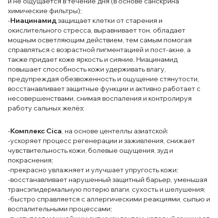
и не ощущается в течение дня (в основе санскрина
химические фильтры);
-
Ниацинамид
защищает клетки от старения и
окислительного стресса, выравнивает тон, обладает
мощным осветляющим действием, тем самым помогая
справляться с возрастной пигментацией и пост-акне, а
также придает коже яркость и сияние. Ниацинамид
повышает способность кожи удерживать влагу,
предупреждая обезвоженность и ощущение стянутости,
восстанавливает защитные функции и активно работает с
несовершенствами, снимая воспаления и контролируя
работу сальных желёз;
-
Комплекс Cica
, на основе центеллы азиатской:
-ускоряет процесс регенерации и заживления, снижает
чувствительность кожи, болевые ощущения, зуд и
покраснения;
-прекрасно увлажняет и улучшает упругость кожи;
-восстанавливает нарушенный защитный барьер, уменьшая
трансэпидермальную потерю влаги, сухость и шелушения;
-быстро справляется с аллергическими реакциями, сыпью и
воспалительными процессами;