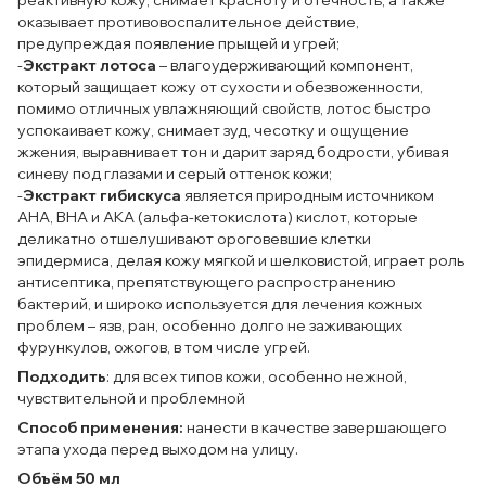
реактивную кожу, снимает красноту и отёчность, а также
оказывает противовоспалительное действие,
предупреждая появление прыщей и угрей;
-
Экстракт лотоса
– влагоудерживающий компонент,
который защищает кожу от сухости и обезвоженности,
помимо отличных увлажняющий свойств, лотос быстро
успокаивает кожу, снимает зуд, чесотку и ощущение
жжения, выравнивает тон и дарит заряд бодрости, убивая
синеву под глазами и серый оттенок кожи;
-
Экстракт гибискуса
является природным источником
АНА, ВНА и АКА (альфа-кетокислота) кислот, которые
деликатно отшелушивают ороговевшие клетки
эпидермиса, делая кожу мягкой и шелковистой, играет роль
антисептика, препятствующего распространению
бактерий, и широко используется для лечения кожных
проблем – язв, ран, особенно долго не заживающих
фурункулов, ожогов, в том числе угрей.
Подходить
: для всех типов кожи, особенно нежной,
чувствительной и проблемной
Способ применения:
нанести в качестве завершающего
этапа ухода перед выходом на улицу.
Объём 50 мл