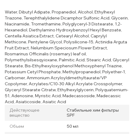
Water, Dibutyl Adipate, Propanediol, Alcohol, Ethylhexyl
Triazone, Terephthalylidene Dicamphor Sulfonic Acid, Glycerin,
Niacinamide, Tromethamine, Polyglyceryl-3 Distearate, 1,2-
Hexanediol, Diethylamino Hydroxybenzoyl Hexyl Benzoate,
Centella Asiatica Extract, Cetearyl Alcohol, Caprylyl
Methicone, Pentylene Glycol, Polysilicone-15, Actinidia Arguta
Fruit Extract, Nelumbium Speciosum Flower Extract,
Rosmarinus Officinalis (rosemary) leaf oil,
Polymethylsilsesqyioxane, Palmitic Acid, Stearic Acid, Glyceryl
Stearate, Bis-Ethylhexyloxyphenol Methoxyphenyl Triazine,
Potassium Cetyl Phosphate, Methylpropanediol, Polyether-1,
Carbomer, Ammonium Acryloyldimethyltaurate/VP
Copolymer, Acrylates/C10-30 Alkyl Acrylate Crosspolymer,
Glyceryl Stearate Citratw, Ethylhexylglycerin, Polyquaternium-
51, Adenosine, Myristic Acid, Madecassoside, Madecassic
Acid, Asiaticoside, Asiatic Acid
Действующее
Стабильные хим фильтры
вещество
SPF
Объем
50 мл