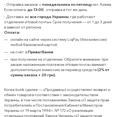
- Отправка заказов с
понедельника по пятницу
из г. Киева.
Если оплата
до 13:00
, отправка в тот же день.
- Доставка во
все города Украины
, где работают
отделения «Новой почты». Срок получения — от 1 до 3 дней
в зависит от региона.
Оплата:
онлайн на сайте через систему LiqPay (без комиссии)
любой банковской картой;
на счёт в
ПриватБанке
;
при получении на отделении. Обратите внимание: при
заказе наложенным платежом «Новая почта» взимает
дополнительную комиссию за перевод средств
(2% от
суммы заказа + 20 грн).
Korea-butik (далее — «Продавец») осуществляет возврат и
обмен товаров в соответствии с законодательством
Украины, в том числе положениями Закона «О защите прав
потребителей» и Постановления Кабинета Министров
Украины от 19 марта 1994 г. № 172 «О реализации
отдельных положений Закона Украины «О защите прав