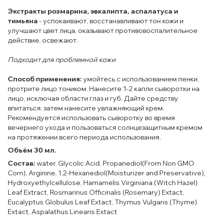
Экстракты розмарина, эвкалипта, аспалатуса и
тимьяна
- успокаивают, восстанавливают тон кожи и
улучшают цвет лица, оказывают противовоспалительное
действие, освежают.
Подходит для проблемной кожи
Способ применения:
умойтесь с использованием пенки,
протрите лицо тоником. Нанесите 1-2 капли сыворотки на
лицо, исключая области глаз и губ. Дайте средству
впитаться, затем нанесите увлажняющий крем.
Рекомендуется использовать сыворотку во время
вечернего ухода и пользоваться солнцезащитным кремом
на протяжении всего периода использования.
Объём 30 мл.
Состав:
water, Glycolic Acid, Propanediol(From Non GMO
Corn), Arginine, 1,2-Hexanediol(Moisturizer and Preservative),
Hydroxyethylcellulose, Hamamelis Virginiana (Witch Hazel)
Leaf Extract, Rosmarinus Officinalis (Rosemary) Extact,
Eucalyptus Globulus Leaf Extact, Thymus Vulgaris (Thyme)
Extact, Aspalathus Linearis Extact