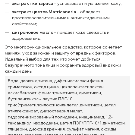
экстракт кипариса
– успокаивает и увлажняет кожу;
экстракт цветов Matricanaria
– обладает
противовоспалительными и антиоксидантными
свойствами;
цитроновое масло
– придаёт коже свежесть и
здоровый вид.
Это многофункциональное средство, которое сочетает
макияж, уход за кожей и защиту от вредных факторов.
Идеальный выбор для тех, кто хочет добиться
безупречного тона лица и сохранить здоровый вид кожи
каждый день.
Вода, диоксид титана, дифенилсилокси фенил
триметикон, оксид цинка, циклопентасилоксан,
алкилбензоат, фенил триметикон, диметикон,
бутиленгликоль, лаурил ПЭГ-10
трис(триметилсилокси)силилетил диметикон, цетил
этилгексаноат, диизостеарил малат,
гидрогенизированный полидекен, ниацинамид, 1,2-
гександиол, изододекан, цетил ПЭГ/ППГ-10/1 диметикон,
глицерин, диоксид кремния, сульфат магния, оксиды
железа, акрилаты/стеарил акрилат/диметикон