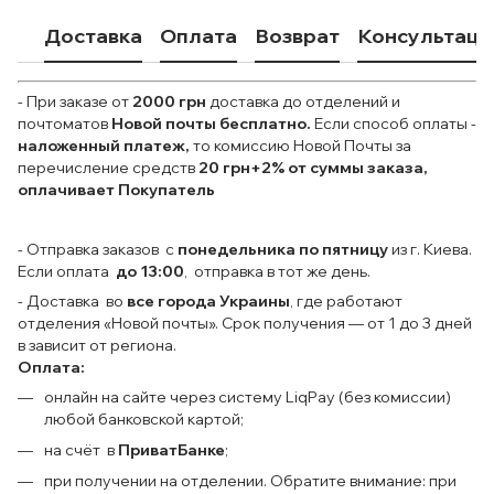
Доставка
Оплата
Возврат
Консультаци
- При заказе от
2000 грн
доставка до отделений и
почтоматов
Новой почты
бесплатно.
Если способ оплаты
-
наложенный платеж,
то комиссию Новой Почты за
перечисление средств
20 грн+2% от суммы заказа,
оплачивает Покупатель
- Отправка заказов с
понедельника по пятницу
из г. Киева.
Если оплата
до 13:00
, отправка в тот же день.
- Доставка во
все города Украины
, где работают
отделения «Новой почты». Срок получения — от 1 до 3 дней
в зависит от региона.
Оплата:
онлайн на сайте через систему LiqPay (без комиссии)
любой банковской картой;
на счёт в
ПриватБанке
;
при получении на отделении. Обратите внимание: при