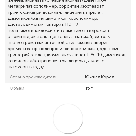
метакрилат сополимер, сорбитан изостеарат,
триетоксикаприлилсилан, глицерил каприлат,
диметикон/винил диметикон кросполимер,
дистеардимоний гекторит, ПЭГ-9
полидиметилсилоксиэтил диметикон, гидроксид
алюминия, экстракт центеллы азиатской, экстракт
цветков ромашки аптечной, этилгексилглицерин,
ароматизатор, полипропилсилсесквиоксан, аденозин,
тринатрий этилендиамин дисукцинат, ПЭГ-10 диметикон,
каприловая/каприновая триглицериды, масло
цитрусовых юдзу.
Страна производитель
Южная Корея
Объем
15 г