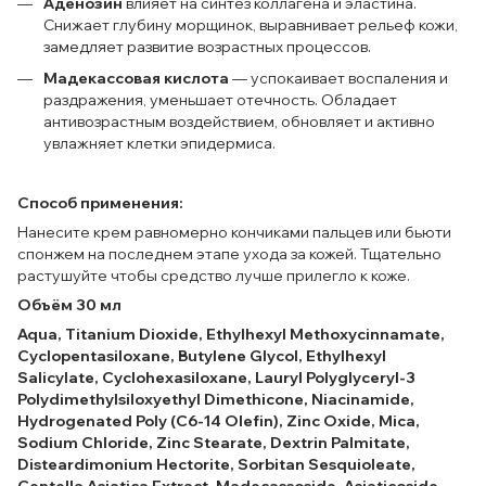
Аденозин
влияет на синтез коллагена и эластина.
Снижает глубину морщинок, выравнивает рельеф кожи,
замедляет развитие возрастных процессов.
Мадекассов
ая кислота
— успокаивает воспаления и
раздражения, уменьшает отечность. Обладает
антивозрастным воздействием, обновляет и активно
увлажняет клетки эпидермиса.
Способ применения:
Нанесите крем равномерно кончиками пальцев или бьюти
спонжем на последнем этапе ухода за кожей. Тщательно
растушуйте чтобы средство лучше прилегло к коже.
Объём 30 мл
Aqua, Titanium Dioxide, Ethylhexyl Methoxycinnamate,
Cyclopentasiloxane, Butylene Glycol, Ethylhexyl
Salicylate, Cyclohexasiloxane, Lauryl Polyglyceryl-3
Polydimethylsiloxyethyl Dimethicone, Niacinamide,
Hydrogenated Poly (C6-14 Olefin), Zinc Oxide, Mica,
Sodium Chloride, Zinc Stearate, Dextrin Palmitate,
Disteardimonium Hectorite, Sorbitan Sesquioleate,
Centella Asiatica Extract, Madecassoside, Asiaticoside,