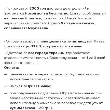
- При заказе от
2000 грн
доставка до отделений и
почтоматов
Новой почты
бесплатно.
Если способ оплаты
-
наложенный платеж,
то комиссию Новой Почты за
перечисление средств
20 грн+2% от суммы заказа,
оплачивает Покупатель
- Отправка заказов с
понедельника по пятницу
из г. Киева.
Если оплата
до 13:00
, отправка в тот же день.
- Доставка во
все города Украины
, где работают
отделения «Новой почты». Срок получения — от 1 до 3 дней
в зависит от региона.
Оплата:
онлайн на сайте через систему LiqPay (без комиссии)
любой банковской картой;
на счёт в
ПриватБанке
;
при получении на отделении. Обратите внимание: при
заказе наложенным платежом «Новая почта» взимает
дополнительную комиссию за перевод средств
(2% от
суммы заказа + 20 грн).