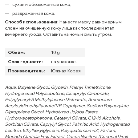
сухая и обезвоженная кожа,
раздраженная кожа.
Способ использования:
Нанести маску равномерным
слоем на очищенную кожу лица как последний этап
вечернего ухода. Оставить на ночь и смыть утром.
Объём:
10 g
Срок годности:
на упаковке.
Производитель:
Южная Корея.
Aqua, Butylene Glycol, Glycerin, Phenyl Trimethicone,
Hydrogenated Polyisobutene, Dicaprylyl Carbonate,
Polyglyceryl-3 Methylglucose Distearate, Ammonium
Acryloyldimethyltaurate/VP Copolymer, Sodium Polyacrylate
Dipropylene Glycol, Hydrolyzed Jojoba Esters,
Hydroxyacetophenone, Cetearyl Olivate, C12-16 Alcohols,
Sorbitan Olivate, Caprylyl Glycol, Palmitic Acid, Hydrogenated
Lecithin, Ethylhexylglycerin, Polyquaternium-51, Parfum,
Morinda Citrifolia Fruit Extract, Cocos Nucifera (Coconut) Fruit