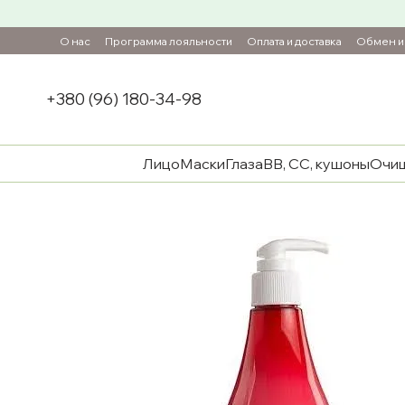
Перейти к основному контенту
О нас
Программа лояльности
Оплата и доставка
Обмен и 
+380 (96) 180-34-98
Лицо
Маски
Глаза
ВВ, СС, кушоны
Очи