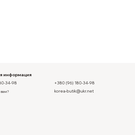
ая информация
80-34-98
+380 (96) 180-34-98
korea-butik@ukr.net
 вам?