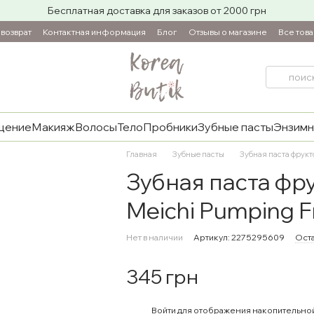
Бесплатная доставка для заказов от 2000 грн
возврат
Контактная информация
Блог
Отзывы о магазине
Все тов
щение
Макияж
Волосы
Тело
Пробники
Зубные пасты
Энзимн
Главная
Зубные пасты
Зубная паста фрукто
Зубная паста фру
Meichi Pumping Fr
Нет в наличии
Артикул: 2275295609
Оста
345 грн
%
Войти
для отображения накопительно