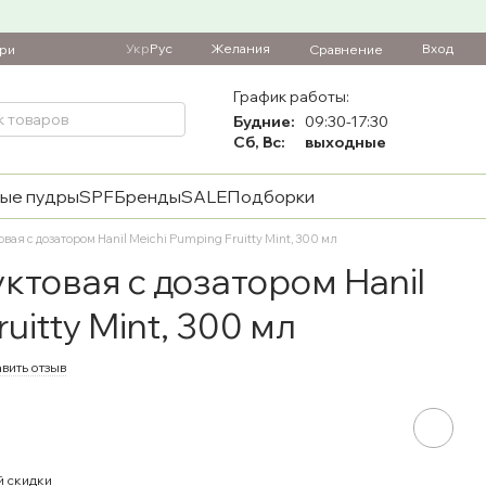
Укр
Рус
Желания
Вход
Сравнение
ари
График работы:
Будние:
09:30-17:30
Сб, Вс:
выходные
ые пудры
SPF
Бренды
SALE
Подборки
вая с дозатором Hanil Meichi Pumping Fruitty Mint, 300 мл
ктовая с дозатором Hanil
uitty Mint, 300 мл
вить отзыв
й скидки