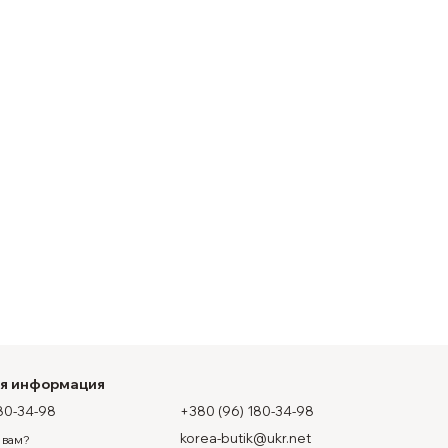
ая информация
80-34-98
+380 (96) 180-34-98
korea-butik@ukr.net
 вам?