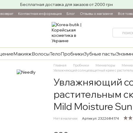
Бесплатная доставка для заказов от 2000 грн
возврат
Контактная информация
Блог
Отзывы о магазине
Все тов
щение
Макияж
Волосы
Тело
Пробники
Зубные пасты
Энзимн
Главная
Пробники
Миниатюры
Миниа
Увлажняющий солнцезащитный крем с растительны
Увлажняющий со
растительным ск
Mild Moisture Su
Нет в наличии
Артикул: 2322684174