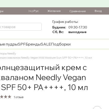
Укр
Рус
Желания
Вход
Сравнение
ари
График работы:
Будние:
09:30-17:30
Сб, Вс:
выходные
ые пудры
SPF
Бренды
SALE
Подборки
тюры Needly
м скваланом Needly Vegan Mild Moisture Sun SPF 50+ PA++++, 10 мл
лнцезащитный крем с
валаном Needly Vegan
n SPF 50+ PA++++, 10 мл
1 отзыв