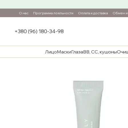
Перейти к основному контенту
О нас
Программа лояльности
Оплата и доставка
Обмен и 
+380 (96) 180-34-98
Лицо
Маски
Глаза
ВВ, СС, кушоны
Очи