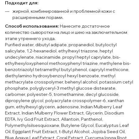
Подходит для:
жирной, комбинированной и проблемной кожи с
расширенными порами.
Способ использования:
Нанесите достаточное
количество сыворотки на лицо и шею на заключительном
этапе утреннего ухода.
Purified water, dibutyl adipate, propanediol, butyloctyl
salicylate, 1,2-hexanediol, ethylhexyl triazone, heptyl
undecylenate, niacinamide, propyl heptyl caprylate, bis-
ethylhexyloxyphenol methoxyphenyl triazine, methylene bis-
benzotriazolyl tetramethyl butyl phenol, caprylyl methicone,
diethylamino hydroxybenzoyl hexyl benzoate, methyl
methacrylate crosspolymer, behenyl alcohol, potassium cetyl
phosphate, polyglyceryl-3 methyl glucose distearate,
carbomer, polyester-5, tromethamine, decyl glucoside,
dipropylene glycol, polyacrylate crosspolymer-6, xanthan
gum, ethylhexyl glycerin, adenosine, Indian Mulberry Leaf
Extract, Indian Mulberry Flower Extract, Glycerin, Disodium
EDTA, Ivy God Fruit Extract, Allantoin, Panthenol,
Polymethylsilsesquioxane, Butylene Glycol, Eucalyptus Leaf
Oil, Eggplant Fruit Extract, t-Butyl Alcohol, Jojoba Seed Oil,
Blue Agave Leaf Extract, Coral Extract, Curcuma longa Root