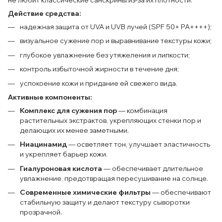
не любит классические санскрины из-за их плотности.
Действие средства:
надежная защита от UVA и UVB лучей (SPF 50+ PA++++);
визуальное сужение пор и выравнивание текстуры кожи;
глубокое увлажнение без утяжеления и липкости;
контроль избыточной жирности в течение дня;
успокоение кожи и придание ей свежего вида.
Активные компоненты:
Комплекс для сужения пор
— комбинация
растительных экстрактов, укрепляющих стенки пор и
делающих их менее заметными.
Ниацинамид
— осветляет тон, улучшает эластичность
и укрепляет барьер кожи.
Гиалуроновая кислота
— обеспечивает длительное
увлажнение, предотвращая пересушивание на солнце.
Современные химические фильтры
— обеспечивают
стабильную защиту и делают текстуру сыворотки
прозрачной.