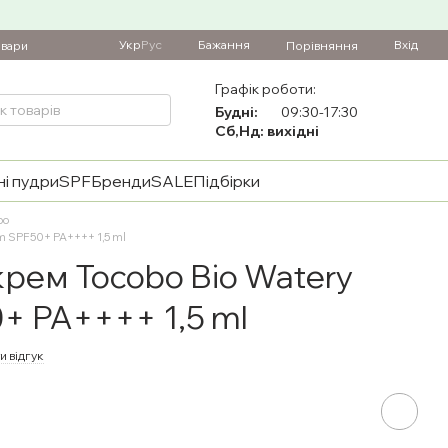
Укр
Рус
Бажання
Вхід
Порівняння
овари
Графік роботи:
Будні:
09:30-17:30
Сб,Нд: вихідні
і пудри
SPF
Бренди
SALE
Підбірки
bo
m SPF50+ PA++++ 1,5 ml
рем Tocobo Bio Watery
+ PA++++ 1,5 ml
и відгук