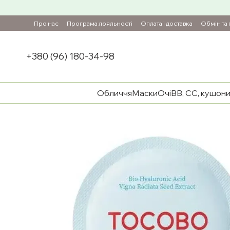
Перейти до основного контенту
Про нас
Програма лояльності
Оплата і доставка
Обмін та
+380 (96) 180-34-98
Обличчя
Маски
Очі
BB, CC, кушон