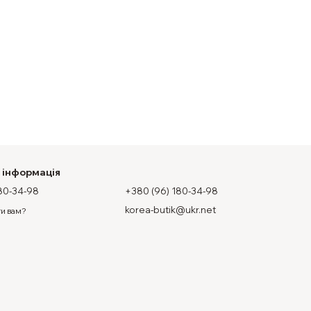
 інформація
80-34-98
+380 (96) 180-34-98
korea-butik@ukr.net
и вам?