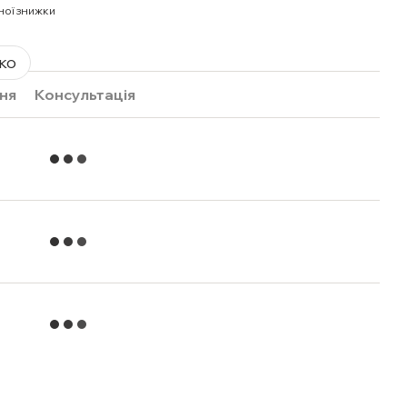
ної знижки
ко
ня
Консультація