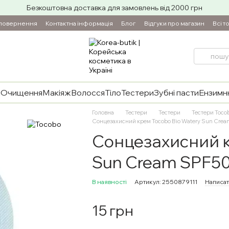
Безкоштовна доставка для замовлень від 2000 грн
 повернення
Контактна інформація
Блог
Відгуки про магазин
Всі т
и
Очищення
Макіяж
Волосся
Тіло
Тестери
Зубні пасти
Ензимнн
Головна
Тестери
Тестери
Тестери Toco
Сонцезахисний крем Tocobo Bio Watery Sun Crea
Сонцезахисний к
Sun Cream SPF50
В наявності
Артикул: 2550879111
Написат
15 грн