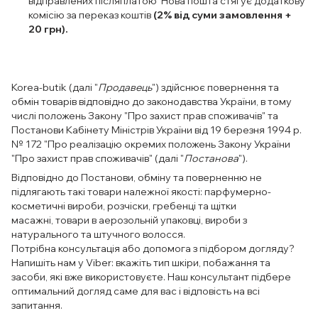
відправлених післяплатою Нова пошта стягує додаткову
комісію за переказ коштів
(2% від суми замовлення +
20 грн).
Korea-butik (далі "
Продавець
") здійснює повернення та
обмін товарів відповідно до законодавства України, в тому
числі положень Закону "Про захист прав споживачів" та
Постанови Кабінету Міністрів України від 19 березня 1994 р.
№ 172 "Про реалізацію окремих положень Закону України
"Про захист прав споживачів" (далі "
Постанова
").
Відповідно до Постанови, обміну та поверненню не
підлягають такі товари належної якості: парфумерно-
косметичні вироби, розчіски, гребенці та щітки
масажні, товари в аерозольній упаковці, вироби з
натурального та штучного волосся.
Потрібна консультація або допомога з підбором догляду?
Напишіть нам у Viber: вкажіть тип шкіри, побажання та
засоби, які вже використовуєте. Наш консультант підбере
оптимальний догляд саме для вас і відповість на всі
запитання.