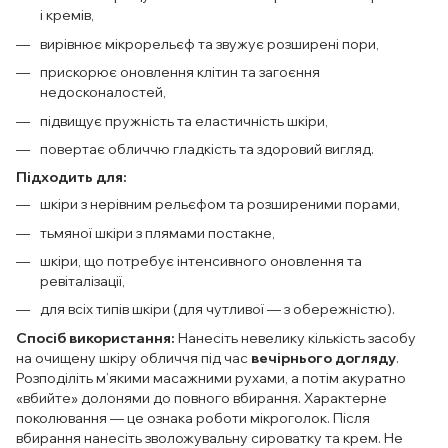
і кремів,
вирівнює мікрорельєф та звужує розширені пори,
прискорює оновлення клітин та загоєння
недосконалостей,
підвищує пружність та еластичність шкіри,
повертає обличчю гладкість та здоровий вигляд.
Підходить для:
шкіри з нерівним рельєфом та розширеними порами,
тьмяної шкіри з плямами постакне,
шкіри, що потребує інтенсивного оновлення та
ревіталізації,
для всіх типів шкіри (для чутливої — з обережністю).
Спосіб використання:
Нанесіть невелику кількість засобу
на очищену шкіру обличчя під час
вечірнього догляду
.
Розподіліть м’якими масажними рухами, а потім акуратно
«вбийте» долонями до повного вбирання. Характерне
поколювання — це ознака роботи мікроголок. Після
вбирання нанесіть зволожувальну сироватку та крем. Не