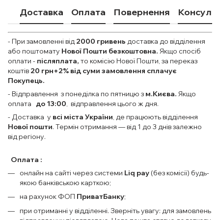
Доставка
Оплата
Повернення
Консульт
- При замовленні від
2000
гривень
доставка до відділення
або поштомату
Нової Пошти безкоштовна.
Якщо спосіб
оплати
-
післяплата,
то комісію Нової Пошти, за переказ
коштів
20 грн+2% від суми замовлення сплачує
Покупець.
- Відправлення з понеділка по пятницю з
м.Києва.
Якщо
оплата
до 13:00
, відправлення цього ж дня.
- Доставка у
всі міста України
, де працюють відділення
Нової пошти
. Термін отримання — від 1 до 3 днів залежно
від регіону.
Оплата :
онлайн на сайті через системи
Liq pay
(без комісії) будь-
якою банківською карткою;
на рахунок ФОП
ПриватБанку
;
при отриманні у відділенні. Зверніть увагу: для замовлень