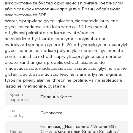
використовуйте бустер одночасно з пілінгами, ретинолом
або після косметологічних процедур. Вранці обов’язково
використовуйте SPF.
Water, dipropylene glycol, glycerin, niacinamide, butylene
glycol, macadamia ternifolia seed oil, 1,2-hexanediol,
ethylhexyl palmitate, sodium acrylate/sodium
acryloyldimethyl taurate copolymer, polyisobutene,
hydrolyzed sponge, glycereth- 26, ethylhexylglycerin, caprylyl
glycol, adenosine, sodium polyacrylate, sodium hyaluronate,
centella asiatica extract, caprylyl/capryl glucoside, sorbitan
oleate, xanthan gum, propolis extract, asiaticoside,
madecassoside, madecassic acid, asiatic acid, glycine, serine,
glutamic acid, aspartic acid, leucine, alanine, lysine, arginine,
tyrosine, phenylalanine, threonine, proline, valine, isoleucine,
histidine, methionine, cysteine.
Країна
Південна Корея
виробник
Тип
Сировотка
засобу
Ніацинамід (Niacinamide / Vitamin B3),
Діюча
Спікули/мікроголки(Sponge Spicules /