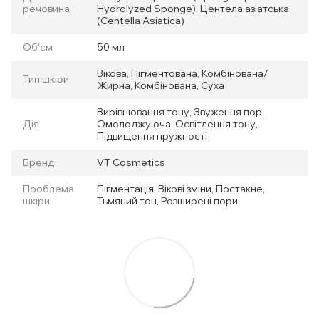
речовина
Hydrolyzed Sponge), Центела азіатська
(Centella Asiatica)
Об'єм
50 мл
Вікова, Пігментована, Комбінована/
Тип шкіри
Жирна, Комбінована, Суха
Вирівнювання тону, Звуження пор,
Дія
Омолоджуюча, Освітлення тону,
Підвищення пружності
Бренд
VT Cosmetics
Проблема
Пігментація, Вікові зміни, Постакне,
шкіри
Тьмяний тон, Розширені пори