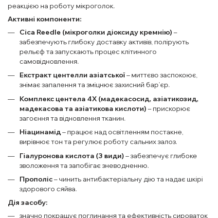
реакцією на роботу мікроголок.
Активні компоненти:
Cica Reedle (мікроголки діоксиду кремнію)
–
забезпечують глибоку доставку активів, полірують
рельєф та запускають процес клітинного
самовідновлення.
Екстракт центелли азіатської
– миттєво заспокоює,
знімає запалення та зміцнює захисний бар’єр.
Комплекс центела 4X (мадекасосид, азіатикозид,
мадекасова та азіатикова кислоти)
– прискорює
загоєння та відновлення тканин.
Ніацинамід
– працює над освітленням постакне,
вирівнює тон та регулює роботу сальних залоз.
Гіалуронова кислота (3 види)
– забезпечує глибоке
зволоження та запобігає зневодненню.
Прополіс
– чинить антибактеріальну дію та надає шкірі
здорового сяйва.
Дія засобу:
значно покращує поглинання та ефективність сироваток