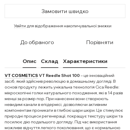
Замовити швидко
Увійти
для відображення накопичувальної знижки
%
До обраного
Порівняти
Опис
Склад
Характеристики
VT COSMETICS
VT Reedle Shot 100
– це інноваційний
засіб, який здійснив революцію в домашньому догляді. В
основі продукту лежить унікальна технологія Cica Reedle:
мікроскопічні голки натурального походження, які в 14 разів
менші за розмір пор. При нанесенні вони створюють
невидимі канали в епідермісі, дозволяючи активним
компонентам проникати в глибокі шари шкіри. Це стимулює
природні процеси регенерації, покращує текстуру шкіри та
посилює дію подальшого догляду. Під час використання
можливе відчуття легкого поколювання, що є нормальною