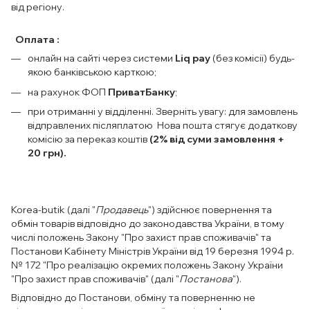
від регіону.
Оплата :
онлайн на сайті через системи
Liq pay
(без комісії) будь-
якою банківською карткою;
на рахунок ФОП
ПриватБанку
;
при отриманні у відділенні. Зверніть увагу: для замовлень
відправлених післяплатою Нова пошта стягує додаткову
комісію за переказ коштів
(2% від суми замовлення +
20 грн).
Korea-butik (далі "
Продавець
") здійснює повернення та
обмін товарів відповідно до законодавства України, в тому
числі положень Закону "Про захист прав споживачів" та
Постанови Кабінету Міністрів України від 19 березня 1994 р.
№ 172 "Про реалізацію окремих положень Закону України
"Про захист прав споживачів" (далі "
Постанова
").
Відповідно до Постанови, обміну та поверненню не