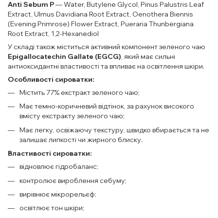
Anti Sebum P
— Water, Butylene Glycol, Pinus Palustris Leaf
Extract, Ulmus Davidiana Root Extract, Oenothera Biennis
(Evening Primrose) Flower Extract, Pueraria Thunbergiana
Root Extract, 1,2-Hexanediol
У складі також міститься активний компонент зеленого чаю
Epigallocatechin Gallate (EGCG)
, який має сильні
антиоксидантні властивості та впливає на освітлення шкіри.
Особливості сироватки:
Містить 77% екстракт зеленого чаю;
Має темно-коричневий відтінок, за рахунок високого
вмісту екстракту зеленого чаю;
Має легку, освіжаючу текстуру, швидко вбирається та не
залишає липкості чи жирного блиску.
Властивості сироватки:
відновлює гідробаланс;
контролює вироблення себуму;
вирівнює мікрорельєф;
освітлює тон шкіри;