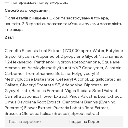
попереджає появу зморшок.
Спосіб застосування:
Після етапів очищення шкіри та застосування тонера,
нанесіть 2-3 краплі сироватки та м’якими рухами розподіліть
її по шкірі.
2 мл
Camellia Sinensis Leaf Extract (770,000 ppm), Water, Butylene
Glycol, Glycerin, Propanediol, Dipropylene Glycol, Niacinamide,
1,2-Hexanediol, Panthenol, Hydroxyacetophenone, Squalane,
Ammonium Acryloyldimethyltaurate/VP Copolymer, Allantoin,
Carbomer, Tromethamine, Betaine, Polyglyceryl-3
Methylglucose Distearate, Cetearyl Alcohol, Epigallocatechin
Gallate, Glyceryl Stearate SE, Adenosine, Dipotassium
Glycyrrhizate, Bacillus Ferment, Vigna Radiata Seed Extract,
Camellia Japonica Flower Extract, Pinus Palustris Leaf Extract,
Ulmus Davidiana Root Extract, Oenothera Biennis (Evening
Primrose) Flower Extract, Pueraria Lobata Root Extract,
Brassica Oleracea Italica (Broccoli) Sprout Extract.
Країна виробник
Південна Корея