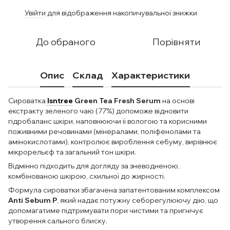
Увійти
для відображення накопичувальної знижки
%
До обраного
Порівняти
Опис
Склад
Характеристики
Сироватка
Isntree
Green Tea Fresh Serum
на основі
екстракту зеленого чаю (77%) допоможе відновити
гідробаланс шкіри, наповнюючи її вологою та корисними
поживними речовинами (мінералами, поліфенолами та
амінокислотами), контролює вироблення себуму, вирівнює
мікрорельєф та загальний тон шкіри.
Відмінно підходить для догляду за зневодненою,
комбінованою шкірою, схильної до жирності.
Формула сироватки збагачена запатентованим комплексом
Anti Sebum P
, який надає потужну себорегулюючу дію, що
допомагатиме підтримувати пори чистими та пригнічує
утворення сального блиску.