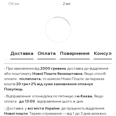
Об'єм
2 мл
Доставка
Оплата
Повернення
Консульт
- При замовленні від
2000
гривень
доставка до відділення
або поштомату
Нової Пошти безкоштовна.
Якщо спосіб
оплати
-
післяплата,
то комісію Нової Пошти, за переказ
коштів
20 грн+2% від суми замовлення сплачує
Покупець.
- Відправлення з понеділка по пятницю з
м.Києва.
Якщо
оплата
до 13:00
, відправлення цього ж дня.
- Доставка у
всі міста України
, де працюють відділення
Нової пошти
. Термін отримання — від 1 до 3 днів залежно