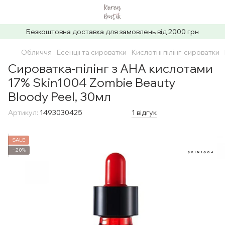
Безкоштовна доставка для замовлень від 2000 грн
Обличчя
Есенції та сироватки
Кислотні пілінг-сироватки
Сироватка-пілінг з AHA кислотами
17% Skin1004 Zombie Beauty
Bloody Peel, 30мл
Артикул:
1493030425
1 відгук
SALE
−20%