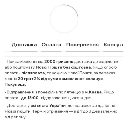
Доставка
Оплата
Повернення
Консульт
- При замовленні від
2000
гривень
доставка до відділення
або поштомату
Нової Пошти безкоштовна.
Якщо спосіб
оплати
-
післяплата,
то комісію Нової Пошти, за переказ
коштів
20 грн+2% від суми замовлення сплачує
Покупець.
- Відправлення з понеділка по пятницю з
м.Києва.
Якщо
оплата
до 13:00
, відправлення цього ж дня.
- Доставка у
всі міста України
, де працюють відділення
Нової пошти
. Термін отримання — від 1 до 3 днів залежно
від регіону.