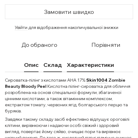
Замовити швидко
Увійти
для відображення накопичувальної знижки
%
До обраного
Порівняти
Опис
Склад
Характеристики
Сироватка-пілінг з кислотами AHA 17%
Skin1004
Zombie
Beauty Bloody Peel
Кислотна пілінг-сироватка для обличчя
розроблена на основі спеціальної формули, збагаченої
цінними кислотами, а також вітамінним комплексом,
екстрактом томату, червоних ягід, болгарського перцю та
буряків.
Завдяки такому складу засіб ефективно відлущує ороговілі
клітини, вирівнюючи і надаючи особі свіжий і здоровий
вигляд, повертає йому сяйво, очищає пори та вирівнює
шкірний покрив. До того ж, кислотний пілінг відмінно очищає