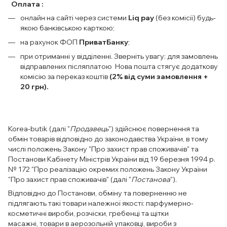
Оплата :
онлайн на сайті через системи
Liq pay
(без комісії) будь-
якою банківською карткою;
на рахунок ФОП
ПриватБанку
;
при отриманні у відділенні. Зверніть увагу: для замовлень
відправлених післяплатою Нова пошта стягує додаткову
комісію за переказ коштів
(2% від суми замовлення +
20 грн).
Korea-butik (далі "
Продавець
") здійснює повернення та
обмін товарів відповідно до законодавства України, в тому
числі положень Закону "Про захист прав споживачів" та
Постанови Кабінету Міністрів України від 19 березня 1994 р.
№ 172 "Про реалізацію окремих положень Закону України
"Про захист прав споживачів" (далі "
Постанова
").
Відповідно до Постанови, обміну та поверненню не
підлягають такі товари належної якості: парфумерно-
косметичні вироби, розчіски, гребенці та щітки
масажні, товари в аерозольній упаковці, вироби з