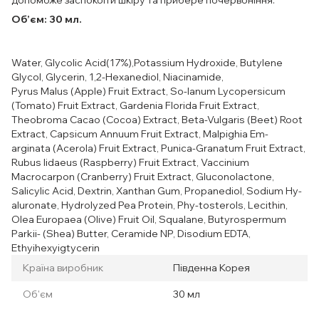
допоможе заспокоїти шкіру та прибере почервоніння.
Об’єм: 30 мл.
Water, Glycolic Acid(17%),Potassium Hydroxide, Butylene
Glycol, Glycerin, 1,2-Hexanediol, Niacinamide,
Pyrus Malus (Apple) Fruit Extract, So-lanum Lycopersicum
(Tomato) Fruit Extract, Gardenia Florida Fruit Extract,
Theobroma Cacao (Cocoa) Extract, Beta-Vulgaris (Beet) Root
Extract, Capsicum Annuum Fruit Extract, Malpighia Em-
arginata (Acerola) Fruit Extract, Punica-Granatum Fruit Extract,
Rubus Iidaeus (Raspberry) Fruit Extract, Vaccinium
Macrocarpon (Cranberry) Fruit Extract, Gluconolactone,
Salicylic Acid, Dextrin, Xanthan Gum, Propanediol, Sodium Hy-
aluronate, Hydrolyzed Pea Protein, Phy-tosterols, Lecithin,
Olea Europaea (Olive) Fruit Oil, Squalane, Butyrospermum
Parkii- (Shea) Butter, Ceramide NP, Disodium EDTA,
Ethyihexyigtycerin
Країна виробник
Південна Корея
Об'єм
30 мл