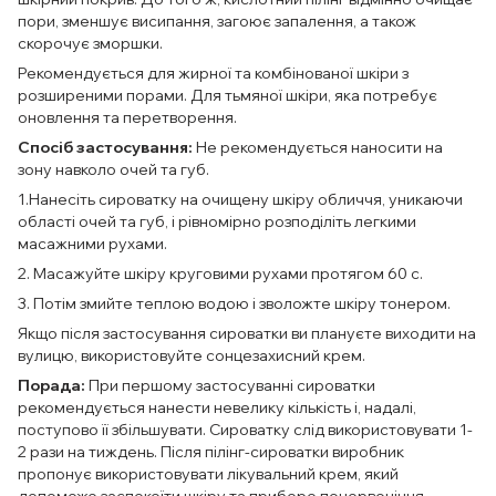
пори, зменшує висипання, загоює запалення, а також
скорочує зморшки.
Рекомендується для жирної та комбінованої шкіри з
розширеними порами. Для тьмяної шкіри, яка потребує
оновлення та перетворення.
Спосіб застосування:
Не рекомендується наносити на
зону навколо очей та губ.
1.Нанесіть сироватку на очищену шкіру обличчя, уникаючи
області очей та губ, і рівномірно розподіліть легкими
масажними рухами.
2. Масажуйте шкіру круговими рухами протягом 60 с.
3. Потім змийте теплою водою і зволожте шкіру тонером.
Якщо після застосування сироватки ви плануєте виходити на
вулицю, використовуйте сонцезахисний крем.
Порада:
При першому застосуванні сироватки
рекомендується нанести невелику кількість і, надалі,
поступово її збільшувати. Сироватку слід використовувати 1-
2 рази на тиждень. Після пілінг-сироватки виробник
пропонує використовувати лікувальний крем, який