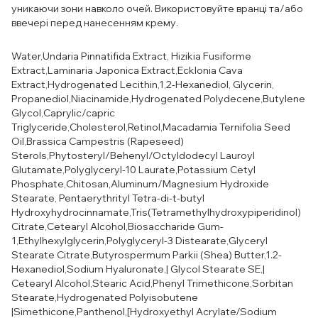
уникаючи зони навколо очей. Використовуйте вранці та/або
ввечері перед нанесенням крему.
Water,Undaria Pinnatifida Extract, Hizikia Fusiforme
Extract,Laminaria Japonica Extract,Ecklonia Cava
Extract,Hydrogenated Lecithin,1,2-Hexanediol, Glycerin,
Propanediol,Niacinamide,Hydrogenated Polydecene,Butylene
Glycol,Caprylic/capric
Triglyceride,Cholesterol,Retinol,Macadamia Ternifolia Seed
Oil,Brassica Campestris (Rapeseed)
Sterols,Phytosteryl/Behenyl/Octyldodecyl Lauroyl
Glutamate,Polyglyceryl-10 Laurate,Potassium Cetyl
Phosphate,Chitosan,Aluminum/Magnesium Hydroxide
Stearate, Pentaerythrityl Tetra-di-t-butyl
Hydroxyhydrocinnamate,Tris(Tetramethylhydroxypiperidinol)
Citrate,Cetearyl Alcohol,Biosaccharide Gum-
1,Ethylhexylglycerin,Polyglyceryl-3 Distearate,Glyceryl
Stearate Citrate,Butyrospermum Parkii (Shea) Butter,1.2-
Hexanediol,Sodium Hyaluronate,| Glycol Stearate SE,|
Cetearyl Alcohol,Stearic Acid,Phenyl Trimethicone,Sorbitan
Stearate,Hydrogenated Polyisobutene
|Simethicone,Panthenol,[Hydroxyethyl Acrylate/Sodium