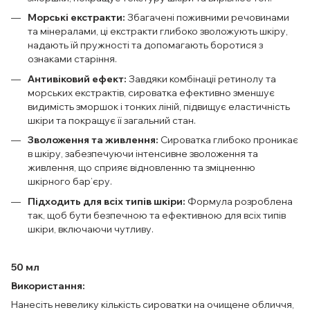
Морські екстракти:
Збагачені поживними речовинами
та мінералами, ці екстракти глибоко зволожують шкіру,
надають їй пружності та допомагають боротися з
ознаками старіння.
Антивіковий ефект:
Завдяки комбінації ретинолу та
морських екстрактів, сироватка ефективно зменшує
видимість зморшок і тонких ліній, підвищує еластичність
шкіри та покращує її загальний стан.
Зволоження та живлення:
Сироватка глибоко проникає
в шкіру, забезпечуючи інтенсивне зволоження та
живлення, що сприяє відновленню та зміцненню
шкірного бар’єру.
Підходить для всіх типів шкіри:
Формула розроблена
так, щоб бути безпечною та ефективною для всіх типів
шкіри, включаючи чутливу.
50 мл
Використання:
Нанесіть невелику кількість сироватки на очищене обличчя,