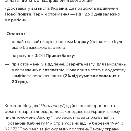
оплата
до 13:00
, відправлення цього ж дня.
- Доставка у
всі міста України
, де працюють відділення
Нової пошти
. Термін отримання — від 1 до 3 днів залежно
від регіону.
Оплата :
онлайн на сайті через системи
Liq pay
(без комісії) будь-
якою банківською карткою;
на рахунок ФОП
ПриватБанку
;
при отриманні у відділенні. Зверніть увагу: для замовлень
відправлених післяплатою Нова пошта стягує додаткову
комісію за переказ коштів
(2% від суми замовлення +
20 грн).
Korea-butik (далі "
Продавець
") здійснює повернення та
обмін товарів відповідно до законодавства України, в тому
числі положень Закону "Про захист прав споживачів" та
Постанови Кабінету Міністрів України від 19 березня 1994 р.
№ 172 "Про реалізацію окремих положень Закону України