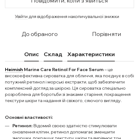
Повідомити, коли з'явиться
Увійти
для відображення накопичувальної знижки
%
До обраного
Порівняти
Опис
Склад
Характеристики
Heimish
Marine Care Retinol For Face Serum
– це
високоефективна сироватка для обличчя, яка поєднує в собі
потужний ретинол і морські екстракти, щоб забезпечити
комплексний догляд за шкірою. Ця сироватка спеціально
розроблена для боротьби зі знаками старіння, покращення
текстури шкіри та надання їй свіжого, сяючого вигляду.
Основні властивості:
Ретинол:
Відомий своєю здатністю стимулювати
оновлення клітин, ретинол допомагає зменшити
зморшки, покращує текстуру шкіри та вирівнює тон.