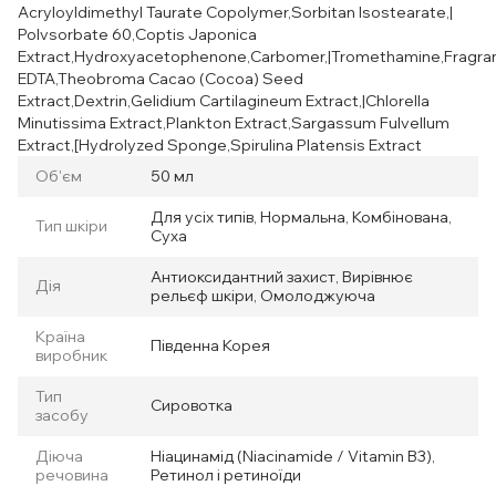
Acryloyldimethyl Taurate Copolymer,Sorbitan Isostearate,|
Polvsorbate 60,Coptis Japonica
Extract,Hydroxyacetophenone,Carbomer,|Tromethamine,Fragra
EDTA,Theobroma Cacao (Cocoa) Seed
Extract,Dextrin,Gelidium Cartilagineum Extract,|Chlorella
Minutissima Extract,Plankton Extract,Sargassum Fulvellum
Extract,[Hydrolyzed Sponge,Spirulina Platensis Extract
Об'єм
50 мл
Для усіх типів, Нормальна, Комбінована,
Тип шкіри
Суха
Антиоксидантний захист, Вирівнює
Дія
рельєф шкіри, Омолоджуюча
Країна
Південна Корея
виробник
Тип
Сировотка
засобу
Діюча
Ніацинамід (Niacinamide / Vitamin B3),
речовина
Ретинол і ретиноїди