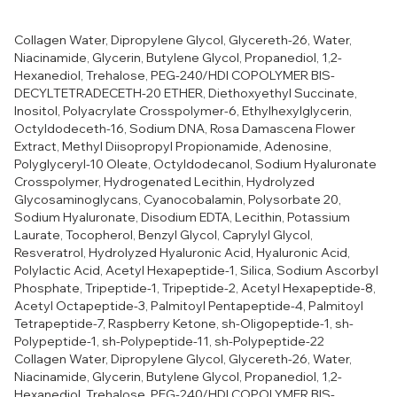
Collagen Water, Dipropylene Glycol, Glycereth-26, Water,
Niacinamide, Glycerin, Butylene Glycol, Propanediol, 1,2-
Hexanediol, Trehalose, PEG-240/HDI COPOLYMER BIS-
DECYLTETRADECETH-20 ETHER, Diethoxyethyl Succinate,
Inositol, Polyacrylate Crosspolymer-6, Ethylhexylglycerin,
Octyldodeceth-16, Sodium DNA, Rosa Damascena Flower
Extract, Methyl Diisopropyl Propionamide, Adenosine,
Polyglyceryl-10 Oleate, Octyldodecanol, Sodium Hyaluronate
Crosspolymer, Hydrogenated Lecithin, Hydrolyzed
Glycosaminoglycans, Cyanocobalamin, Polysorbate 20,
Sodium Hyaluronate, Disodium EDTA, Lecithin, Potassium
Laurate, Tocopherol, Benzyl Glycol, Caprylyl Glycol,
Resveratrol, Hydrolyzed Hyaluronic Acid, Hyaluronic Acid,
Polylactic Acid, Acetyl Hexapeptide-1, Silica, Sodium Ascorbyl
Phosphate, Tripeptide-1, Tripeptide-2, Acetyl Hexapeptide-8,
Acetyl Octapeptide-3, Palmitoyl Pentapeptide-4, Palmitoyl
Tetrapeptide-7, Raspberry Ketone, sh-Oligopeptide-1, sh-
Polypeptide-1, sh-Polypeptide-11, sh-Polypeptide-22
Collagen Water, Dipropylene Glycol, Glycereth-26, Water,
Niacinamide, Glycerin, Butylene Glycol, Propanediol, 1,2-
Hexanediol, Trehalose, PEG-240/HDI COPOLYMER BIS-