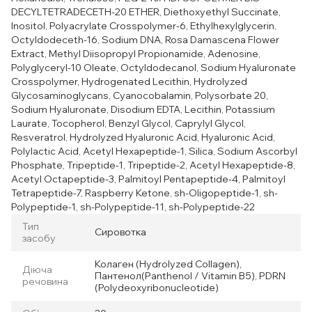
DECYLTETRADECETH-20 ETHER, Diethoxyethyl Succinate,
Inositol, Polyacrylate Crosspolymer-6, Ethylhexylglycerin,
Octyldodeceth-16, Sodium DNA, Rosa Damascena Flower
Extract, Methyl Diisopropyl Propionamide, Adenosine,
Polyglyceryl-10 Oleate, Octyldodecanol, Sodium Hyaluronate
Crosspolymer, Hydrogenated Lecithin, Hydrolyzed
Glycosaminoglycans, Cyanocobalamin, Polysorbate 20,
Sodium Hyaluronate, Disodium EDTA, Lecithin, Potassium
Laurate, Tocopherol, Benzyl Glycol, Caprylyl Glycol,
Resveratrol, Hydrolyzed Hyaluronic Acid, Hyaluronic Acid,
Polylactic Acid, Acetyl Hexapeptide-1, Silica, Sodium Ascorbyl
Phosphate, Tripeptide-1, Tripeptide-2, Acetyl Hexapeptide-8,
Acetyl Octapeptide-3, Palmitoyl Pentapeptide-4, Palmitoyl
Tetrapeptide-7, Raspberry Ketone, sh-Oligopeptide-1, sh-
Polypeptide-1, sh-Polypeptide-11, sh-Polypeptide-22
Тип
Сировотка
засобу
Колаген (Hydrolyzed Collagen),
Діюча
Пантенол(Panthenol / Vitamin B5), PDRN
речовина
(Polydeoxyribonucleotide)