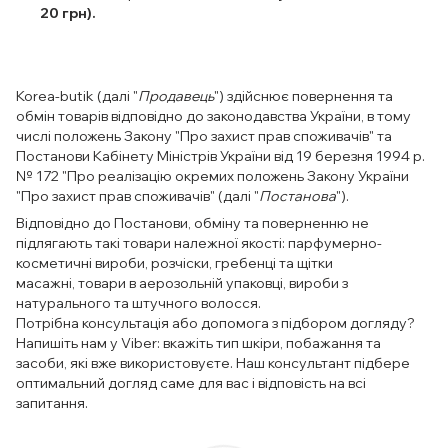
20 грн).
Korea-butik (далі "
Продавець
") здійснює повернення та
обмін товарів відповідно до законодавства України, в тому
числі положень Закону "Про захист прав споживачів" та
Постанови Кабінету Міністрів України від 19 березня 1994 р.
№ 172 "Про реалізацію окремих положень Закону України
"Про захист прав споживачів" (далі "
Постанова
").
Відповідно до Постанови, обміну та поверненню не
підлягають такі товари належної якості: парфумерно-
косметичні вироби, розчіски, гребенці та щітки
масажні, товари в аерозольній упаковці, вироби з
натурального та штучного волосся.
Потрібна консультація або допомога з підбором догляду?
Напишіть нам у Viber: вкажіть тип шкіри, побажання та
засоби, які вже використовуєте. Наш консультант підбере
оптимальний догляд саме для вас і відповість на всі
запитання.