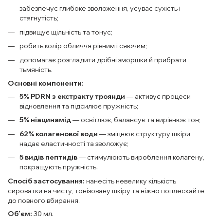
забезпечує глибоке зволоження, усуває сухість і
стягнутість;
підвищує щільність та тонус;
робить колір обличчя рівним і сяючим;
допомагає розгладити дрібні зморшки й прибрати
тьмяність.
Основні компоненти:
5% PDRN з екстракту троянди
— активує процеси
відновлення та підсилює пружність;
5% ніацинамід
— освітлює, балансує та вирівнює тон;
62% колагенової води
— зміцнює структуру шкіри,
надає еластичності та зволожує;
5 видів пептидів
— стимулюють вироблення колагену,
покращують пружність.
Спосіб застосування:
нанесіть невелику кількість
сироватки на чисту, тонізовану шкіру та ніжно поплескайте
до повного вбирання.
Обʼєм:
30 мл.