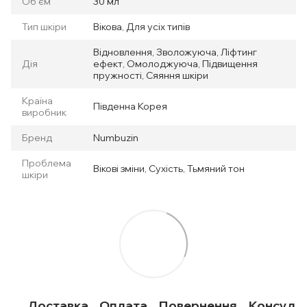
Об'єм
30 мл
Тип шкіри
Вікова, Для усіх типів
Відновлення, Зволожуюча, Ліфтинг
Дія
ефект, Омолоджуюча, Підвищення
пружності, Сяяння шкіри
Країна
Південна Корея
виробник
Бренд
Numbuzin
Проблема
Вікові зміни, Сухість, Тьмяний тон
шкіри
Доставка
Оплата
Повернення
Консульт