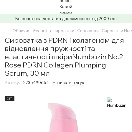
Безкоштовна доставка для замовлень від 2000 грн
Обличчя
Есенції та сироватки
Сироватки
Сироватки Num
Сироватка з PDRN і колагеном для
відновлення пружності та
еластичності шкіриNumbuzin No.2
Rose PDRN Collagen Plumping
Serum, 30 мл
Артикул:
2735490664
Написати відгук
ХІТ