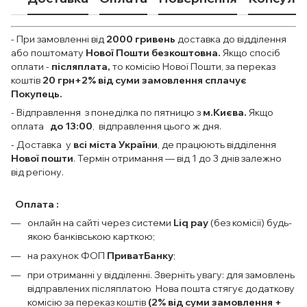
- При замовленні від
2000
гривень
доставка до відділення
або поштомату
Нової Пошти безкоштовна.
Якщо спосіб
оплати
-
післяплата,
то комісію Нової Пошти, за переказ
коштів
20 грн+2% від суми замовлення сплачує
Покупець.
- Відправлення з понеділка по пятницю з
м.Києва.
Якщо
оплата
до 13:00
, відправлення цього ж дня.
- Доставка у
всі міста України
, де працюють відділення
Нової пошти
. Термін отримання — від 1 до 3 днів залежно
від регіону.
Оплата :
онлайн на сайті через системи
Liq pay
(без комісії) будь-
якою банківською карткою;
на рахунок ФОП
ПриватБанку
;
при отриманні у відділенні. Зверніть увагу: для замовлень
відправлених післяплатою Нова пошта стягує додаткову
комісію за переказ коштів
(2% від суми замовлення +